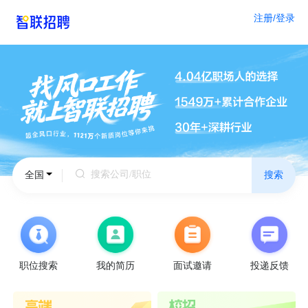
注册/登录
北
全国
搜索
京
天
津
上
海
重
庆
广
职位搜索
我的简历
面试邀请
投递反馈
州
深
圳