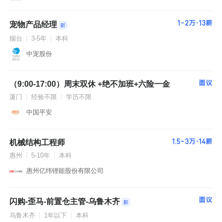
阳
太
原
1-2万·13薪
宠物产品经理
厦
烟台
3-5年
本科
门
南
中宠股份
昌
南
宁
海
（9:00-17:00）周末双休 +绝不加班+六险一金
面议
口
厦门
经验不限
学历不限
贵
阳
中国平安
昆
明
哈
机械结构工程师
1.5-3万·14薪
尔
滨
惠州
5-10年
本科
石
惠州亿纬锂能股份有限公司
家
庄
面议
闪购-歪马-前置仓主管-乌鲁木齐
乌鲁木齐
1年以下
本科