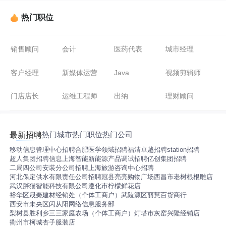
热门职位
销售顾问
会计
医药代表
城市经理
客户经理
新媒体运营
Java
视频剪辑师
门店店长
运维工程师
出纳
理财顾问
热门城市
热门职位
热门公司
最新招聘
移动信息管理中心招聘
合肥医学领域招聘
福清卓越招聘
station招聘
超人集团招聘信息
上海智能新能源产品调试招聘
亿创集团招聘
二局四公司安装分公司招聘
上海旅游咨询中心招聘
河北保定供水有限责任公司招聘
冠县亮亮购物广场
西昌市老树根根雕店
武汉胖猫智能科技有限公司
遵化市柠檬鲜花店
裕华区晟秦建材经销处（个体工商户）
武陵源区丽慧百货商行
西安市未央区闪从阳网络信息服务部
梨树县胜利乡三三家庭农场（个体工商户）
灯塔市灰窑兴隆经销店
衢州市柯城杏子服装店