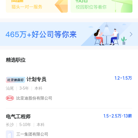
青
岛
济
南
南
京
苏
州
郑
州
成
精选职位
都
西
安
1.2-1.5万
大
计划专员
连
汕尾
3-5年
本科
杭
州
比亚迪股份有限公司
长
沙
武
电气工程师
1.5-2.5万·13薪
汉
合
长沙
5-10年
本科
肥
三一集团有限公司
沈