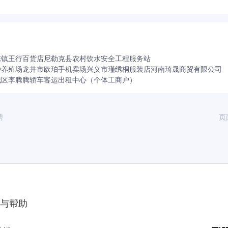
陈镇王行百货店
尼勒克县农村饮水安全工程服务站
种养殖场
龙井市欧珀手机卖场
兴义市瑾绣桐服装店
河南琦晟商贸有限公司
城区李腾腾轿车客运出租中心（个体工商户）
聘
页
与帮助