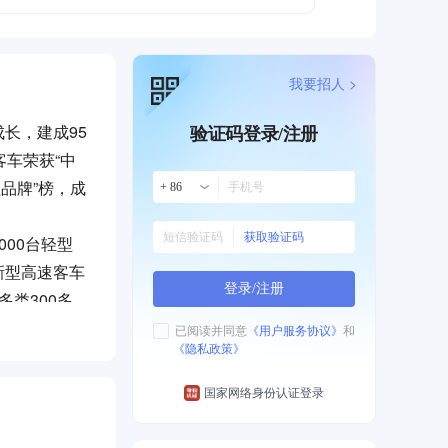
我要招人 >
长，建成95
验证码登录/注册
车荣获“中
值品牌”榜，成
+ 86
获取验证码
000台轻型
新型高速客车
登录/注册
多类300多
、校车和团
已阅读并同意
《用户服务协议》
和
《隐私政策》
国家网络身份认证登录
场为导向，信
-BOS智