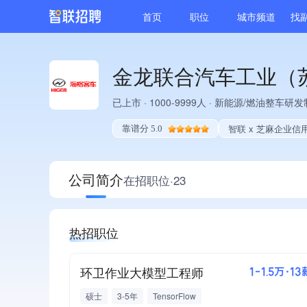
首页
职位
城市频道
找
金龙联合汽车工业（
已上市
·
1000-9999人
·
新能源/燃油整车研发
智联 x 芝麻企业信
靠谱分 5.0
公司简介
在招职位·23
热招职位
环卫作业大模型工程师
1-1.5万·13
硕士
3-5年
TensorFlow