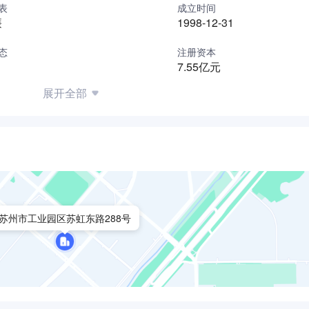
表
成立时间
整体方案提供商的转变，以打造“安全、舒适、高性价比”的智慧客
廉
1998-12-31
加便捷的生活环境，为员工营造施展才华和提升发展的舞台空间
态
注册资本
7.55亿元
展开全部
苏州市工业园区苏虹东路288号