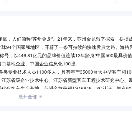
年底，人们简称“苏州金龙”。21年来，苏州金龙艰辛探索，拼搏成
球94个国家和地区，开辟了一条可持续的快速发展之路。海格客
称号，以446.81亿元的品牌价值连续12年跻身“中国500最具价
口基地企业、中国企业信息化100强。
类专业技术人员1100多人，具有年产35000台大中型客车和10
、江苏省级企业技术中心、江苏省新型客车工程技术研究中心、
化客车生产基地。苏州金龙获得TS16949、3C认证，拥有50
系、星系客车及轻型车等产品，覆盖高端商务、客运、旅游、公交
展开全部
南亚、中东、非洲、俄罗斯、东欧、美洲等地。
秀”的战略，以在客车领域做大做强的专业化经营为主导，以市
求。秉承"智赢未来"的品牌主张，在客车行业首家研发并推出“G