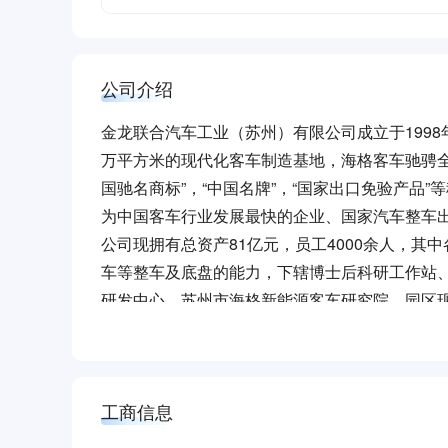
公司介绍
金龙联合汽车工业（苏州）有限公司成立于1998
万平方米的现代化客车制造基地，海格客车驰骋全
国驰名商标”，“中国名牌”，“国家出口免验产品”等
为中国客车行业发展最快的企业、国家汽车整车出
公司现拥有总资产81亿元，员工4000余人，其中各
车等整车及底盘的能力，下辖博士后科研工作站
研发中心、苏州市海格新能源客车研究院、园区现代
个品种，海格E系、H系、A系、V系、W系、B
体用车领域。海格客车不仅畅销国内，还驰行东
工商信息
展望未来，苏州金龙提出“从国内优秀走向国际优
息化助推国际化，快速应对国际国内客户的个性化需