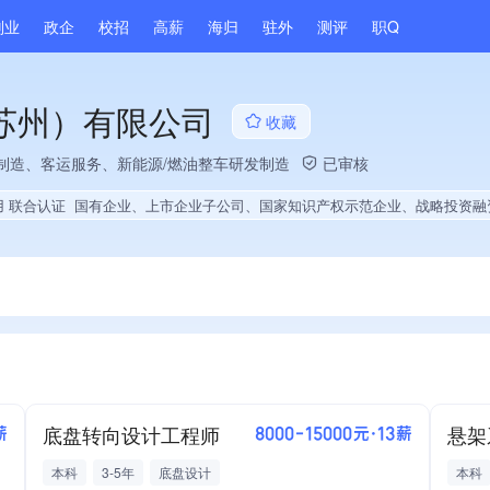
副业
政企
校招
高薪
海归
驻外
测评
职Q
苏州）有限公司
收藏
制造、客运服务、新能源/燃油整车研发制造
已审核
用 联合认证
国有企业、上市企业子公司、国家知识产权示范企业、战略投资融资、高新技术企业、省级工程技术研究中心、政府供应商、上市企业供应商、国企供应商、战略性新兴领域创新能力、绝对控股4家公司、薪资水平全省同行前10%、旗下品牌同行前5%、A级纳税人、守合同重信用企业、知名品牌供应商、多产业布局、拥有节能环保技术、拥有自主品牌、拥有高价值专利、专利授权量同领域前100、技术布局行业领先、拥有绿色低碳技术、经营年限全国同行前5%、集团成员、权威管理体系认证、权威产品认证、大学生就业贡献、2025年公开项目中标、拥
底盘转向设计工程师
悬架
薪
8000-15000元·13薪
本科
3-5年
底盘设计
本科