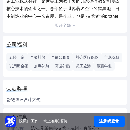
弟工业株式会社，是世界上为数不多的几家拥有激光和喷墨
核心技术的企业之一。总部位于世界著名企业的聚集地、日
本制造业的中心—名古屋。是企业，也是“技术者”的brother
，技术水准立足全球的国际化企业。Brother集团以兄弟工业
展开全部
为基础，先后在欧美、亚洲等44个国家和地区拥有了17个生
产基地及52个销售网点（截至2012年5月），总员工人数达到
公司福利
3万人以上（截至2012年3月）。集团主要生产经营多功能一
体机、打印机；另外，在缝纫机、产业机械、办公电子文具
五险一金
全额社保
全额公积金
补充医疗保险
年底双薪
及通信技术等领域都有涉及。目前多数客户都在欧美市场，
试用期全额
加班补助
高温补贴
员工旅游
带薪年假
已连续7年占据美国销售市场的前列，欧洲市场第2位。随着
全球市场的不断拓展，兄弟工业株式会社目前在中国西安、
深圳、珠海等地，也设有生产基地，占集团总数 60% 以上
荣获奖项
（约 2 万人左右）的员工，都是来自中国的员工。兄弟工业
株式会社真诚的向全球征集精英人才！加入我们，加入兄
德国iF设计大奖
弟，让我们共同努力！
滨江兄弟信息技术（杭州）有限公司（以下简称“滨江兄弟”）
工商信息
注册或登录
找风口工作，就上智联招聘
成立于2010年6月，是Brother集团在海外设立的第一家集软
企业名称
滨江兄弟信息技术（杭州）有限公司
件、机械系统、电子回路一体式开发的研发中心。 经过不断