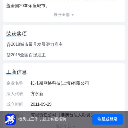
盖全国2000余座城市。
2020年起，饿了么开启从“送外卖”到“送万物”的全面升级，从
展开全部
餐饮外卖平台升级为解决用户身边一切即时需求的生活服务
平台——从生鲜水果、鲜花礼品、日用百货，到3C数码、美
荣获奖项
妆个护、婴宠用品、运动服饰，已有几十万商家在饿了么线
上经营，消费者可随时随地通过饿了么即时购买送达。
2018城市最具发展潜力雇主
过去一段时间以来，饿了么围绕“放心点、准时达”的平台发展
2015全国百强雇主
战略，通过城市服务和商业设计的创新，不断提升消费者的
城市服务保障和即时电商消费体验，以数字化驱动加速商家
工商信息
和行业的复苏和提振。
通过科技升级和服务升级，饿了么正向消费者提供24小时全
企业名称
拉扎斯网络科技(上海)有限公司
天候的优质即时电商体验，让每个用户的生活更简单、更开
法人代表
方永新
心。通过平台服务和技术的提升，饿了么希望让商家和生态
合作伙伴的生意更简单、发展更有前景，让服务优质、商品
成立时间
2011-09-29
优质的商家得到更好的发展环境，获得更多的生意支持。
企业类型
有限责任公司（港澳台法人独资）
“生态协作”与“可持续发展”，是饿了么在平台商业设计中的重
注册或登录
找风口工作，就上智联招聘
要考量原则。饿了么将持续以数实融合做好本地消费创新，
展开全部