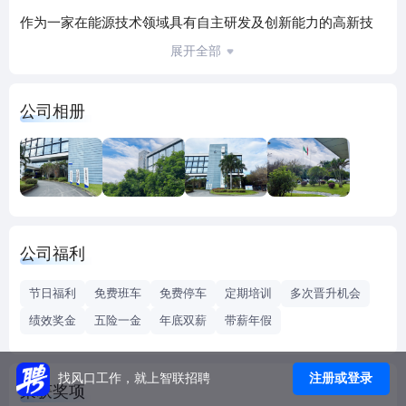
作为一家在能源技术领域具有自主研发及创新能力的高新技
术企业和软件企业，拥有广州智光节能有限公司、广东智光
展开全部
用电投资有限公司、广州岭南电缆股份有限公司、杭州智光
一创科技有限公司及广州智光自动化有限公司等多家子公
公司相册
司。
公司凭借在电力行业多年的经验积累，一直专注于电气智能
化控制技术及大功率电力电子技术的研究、产品开发和产业
化应用；致力于能源动力领域节能增效技术研究以及解决方
案设计、工程应用和服务提供。同时公司积极开展新能源、
公司福利
分布式能源与传统能源相结合的技术研究和综合利用，构建
了以信息化、网络化为基础的用电投资及服务。智光作为能
节日福利
免费班车
免费停车
定期培训
多次晋升机会
源技术领域产品、服务的领先提供商和专家，致力于帮助客
绩效奖金
五险一金
年底双薪
带薪年假
户安全、节约、舒适地使用能源，成为智慧能源的追求者和
倡导者!二、我们拥有宽广的业务领域
1、电网安全与控制领域
注册或登录
找风口工作，就上智联招聘
荣获奖项
2、电机控制与节能领域