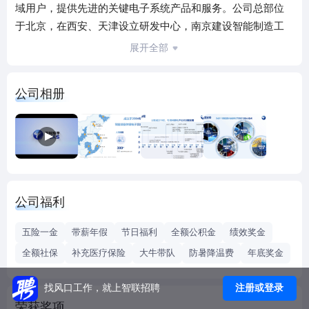
域用户，提供先进的关键电子系统产品和服务。公司总部位
于北京，在西安、天津设立研发中心，南京建设智能制造工
厂，厦门成立芯片子公司，并在上海、深圳、成都设有办事
展开全部
处，形成全国服务体系，同时也积极参与孵化和参股上下游
或其他技术领域企业。
公司相册
国科环宇始终以服务国家战略和国防建设为己任，经过多年
的励精图治，建立了完善的高可靠电子系统和智能测试系统
研制与生产体系，整体水平处于国内领先地位，为我国武器
装备现代化建设做出了突出贡献。引领关键电子技术创新，
让系统安全可靠可信赖，是国科环宇始终不变的追求。公司
将秉承"诚信、合作、进取"的理念，时刻以客户为关注焦点，
公司福利
通过高可靠、智能化的软硬件技术创新，努力成为国内领先
的关键电子系统供应商。
五险一金
带薪年假
节日福利
全额公积金
绩效奖金
全额社保
补充医疗保险
大牛带队
防暑降温费
年底奖金
注册或登录
找风口工作，就上智联招聘
荣获奖项