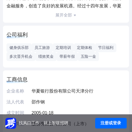
金融服务，创造了良好的发展机遇。经过十四年发展，华夏
银行天津分行拥有26家营业网点，覆盖天津市市内六区以及
展开全部
滨海新区、武清、西青、北辰等重点发展区域。
公司福利
健身俱乐部
员工旅游
定期培训
定期体检
节日福利
多次晋升机会
绩效奖金
带薪年假
五险一金
工商信息
企业名称
华夏银行股份有限公司天津分行
法人代表
邵作钢
成立时间
2005-01-18
注册或登录
找风口工作，就上智联招聘
企业类型
股份有限公司分公司（上市）