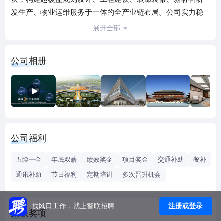
发生产、物业运维服务于一体的全产业链布局。公司实力稳
居行业前列，现位列全国建筑装饰金属门窗行业第1名，全国
展开全部
建筑装饰行业第2名，全国建筑装饰设计行业第3名，全国建
筑幕墙行业第4名，连续20年雄踞山东首位。
公司相册
德才股份先后荣获鲁班奖、詹天佑奖、国优奖、全国装饰
奖、安装之星、泰山杯等国家级、省市级工程奖项400余项。
公司福利
五险一金
年底双薪
绩效奖金
项目奖金
交通补助
餐补
通讯补助
节日福利
定期培训
多次晋升机会
注册或登录
找风口工作，就上智联招聘
荣获奖项