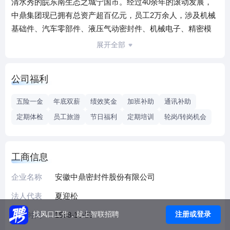
清水秀的皖东南生态之城宁国市。经过40余年的滚动发展，
中鼎集团现已拥有总资产超百亿元，员工2万余人，涉及机械
基础件、汽车零部件、液压气动密封件、机械电子、精密模
具、汽车工具、发动机等产品领域的大型现代化跨国企业集
展开全部
团。2020年，中鼎全球销售158亿元，各项主要经济指标雄踞
国内同行业首位，自2011年起连续跻身“全球非轮胎橡胶制品
公司福利
50强排行榜”(排名第13位，国内排名第1)，“中国汽车工业30
强”“全球汽车零部件行业100强”。
五险一金
年底双薪
绩效奖金
加班补助
通讯补助
中鼎旗下各类全资、控股或参股企业 30 余家，除宁国总部基
定期体检
员工旅游
节日福利
定期培训
轮岗/转岗机会
地外，还在国内北京、上海、天津等 20 余城市建立了生产基
地，并通过海外并购和扩张过程中对欧美先进技术工艺的引
进消化吸 收，在美国、德国等地共设 10 余家境外企业，拥有
工商信息
KACO、WEGU、AMK、TFH 等全球非轮胎橡胶制 品多个细
分领域的顶尖企业，在非轮胎橡胶制品的“流体系统”“降噪减
企业名称
安徽中鼎密封件股份有限公司
振及轻量化底盘系统” “密封系统”“空气悬挂与电机控制系统”等
法人代表
夏迎松
技术领域牢固确立了全球领先地位。其中核心企业 —安徽中
注册或登录
找风口工作，就上智联招聘
成立时间
1998-10-23
鼎密封件股份有限公司（证券代码：000887）于 2006 年上
市，为中国密封件行业第一股 （2017 年获评中国主板上市公