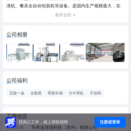
渣机、餐具全自动包装机等设备。是国内生产规模最大，实
力最强的洗碗机企业之ー!创建以来，公司以先进的洗碗机设
展开全部
备，完善的售后服务，丰富的生产经验和优质的产品质量而
一直受到客户信赖。本公司现有华美达洗碗机品牌，营业额
公司相册
也已经在2019年突破千万，服务客户以河南省为主，辐射全
国。我们是河南省唯一一家正规的生产洗碗机厂家，有完善
的售后服务，知名度和品牌认可度高，竞争对手在江苏、山
东、广州，在中原地区竞争优势大。 一，实体企业，行业发
展稳定，抗风险能力强，公司在郑州已八年时间，处于快速
发展期，前景广阔； 二，产品有实力，公司自主研发生产，
公司福利
四大主营产品，应用广泛，生产销售售后一体化，在中牟有
近万平的生产基地； 三，客户来源稳定且质量高，不同于传
五险一金
全勤奖
带薪年假
大牛带队
不加班
统的电销，地推，陌拜等营销模式，我们有专业的网络推广
部门，完善的销售系统，提供有购买意向的客户，成交率
高。 四，完善的培训晋升制度，产品知识培训：了解公司四
工商信息
大主营产品；销售技能培训：快速上手跟客户沟通，更有老
注册或登录
找风口工作，就上智联招聘
员工辅助开单；晋升空间大，管理层职位空缺，晋升渠道：
企业名称
华美达清洗科技（郑州）有限公司