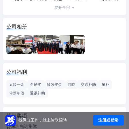
500强第400位。主要从事国家重要军民用大型电子信息系统
展开全部
的工程建设，重大装备、通信与电子设备、软件和关键元器
件的研制生产等。
公司相册
中电科新型智慧城市研究院有限公司是中国电科的全资子公
司，于2016年4月1日在深圳挂牌成立，注册资金1亿元。业务
上承接中国电子科技集团公司“新型智慧城市”战略，汇聚中国
电科和全球行业高端智慧，打造新型智慧城市战略研究、创
新转化、运营服务高地，推进新型智慧城市产业模式形成和
公司福利
产业板块聚集，立足深圳，以新型智慧深圳、新型智慧福州
和新型智慧嘉兴为抓手，打造新型智慧城市新标准、新模
五险一金
全勤奖
绩效奖金
包吃
交通补助
餐补
式，辐射全国，建设成为国内卓越、世界一流的新型智慧城
带薪年假
通讯补助
市整体解决方案提供商、运营商和服务商。
中电科新型智慧城市研究院有限公司重点开展三类业务，一
荣获奖项
是新型智慧城市顶层规划、设计与咨询；二是城市运营管理
注册或登录
找风口工作，就上智联招聘
平台的咨询、规划、设计、建设和运营（包括网络安全中心
深圳先进集体