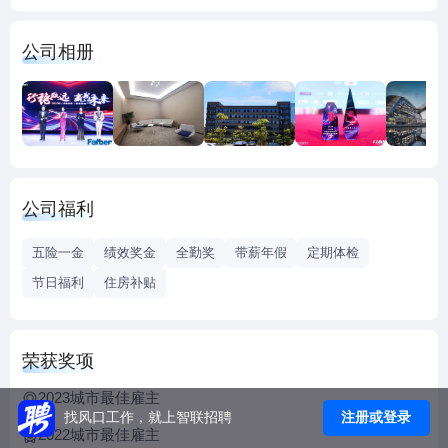
区，已在北京、上海、广州和香港设立分公司；现有员工约
10,000人以上。目前已获得国家高新技术企业认证、深圳市高
公司相册
新技术企业认证、双软认证和CMMI Level3认证等。
公司立足于深圳，是一家面向中国大陆、香港及海外市场的
电子元器件通路、专业IT服务和咨询的多元化集团企业：上海
法本电子科技有限公司，深圳市法本信息技术有限公司和深
圳法本科技有限公司。
深圳市法本信息技术有限公司成立于2006年，致力于成为全
公司福利
球领先的专业IT产品、服务及解决方案供应商；为国内外互联
网企业、金融系统、通信企业、高科技领域、教育事业及能
五险一金
绩效奖金
全勤奖
带薪年假
定期体检
源领域提供资源外包和解决方案服务。
节日福利
住房补贴
人才理念
以人为本，尊重员工的个性与发展，使员工在平等、竞争、
荣获奖项
和谐的环境下充分发挥自身的创新能力和潜能，在达成公司
发展目标的同时实现个人的理想和奋斗目标。
2023城市最佳雇主
注册或登录
找风口工作，就上智联招聘
2022城市最佳雇主
核心价值观