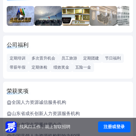
派、高铁乘务等新兴领域，基本已涵盖企业人力资源全产业
链。截至目前，众腾集团已为国内外800多家企业提供了专业
的人力资源解决方案，年积累安排基础人力、国内外中高端
人才超25万人次。 Zhongteng Human Resources Group
Company Limited was founded in 2012, with a registered
公司福利
capital of 50 million, headquar is in Yantai, Shandong
Province. At present, it has established more than 20
定期培训
多次晋升机会
员工旅游
定期团建
节日福利
subsidiaries and branches in Qingdao, Weihai, Weifang,
带薪年假
定期体检
绩效奖金
五险一金
Nanjing, Hefei,Wuhu and other places. Now company has
more than 400 members of staff , the Company is committed
to becoming trustworthy human resource service provider in
荣获奖项
China, helping employees find jobs, promoting building a
harmonious society and realizing the greatest value of human
全国人力资源诚信服务机构
capital.Group has eight main business: labor dispatch, high-
山东省成长创新人力资源服务机构
end recruiting, recruitment outsourcing, personnel
烟台市守合同重信用企业
outsourcing, manufacturing outsourcing, service outsourcing,
注册或登录
找风口工作，就上智联招聘
flexible employment, training and consultation, basically
中国蓝领人力资源机构影响力50强