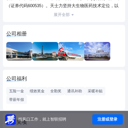
（证券代码600535）。天士力坚持大生物医药技术定位，以
现代中药、生物药、化学药的丰富药品组合，为客户和用户
展开全部
提供一站式、个性化健康服务，开发培育出复方丹参滴丸、
养血清脑颗粒（丸）、普佑克、水林佳等各类高质量药品，
公司相册
同时前瞻布局细胞治疗等产业。2025年实现收入82.36亿元、
归属于上市公司股东的净利润11.05亿元，实现稳健发展。荣
列国家第八批制造业单项冠军企业、中国医药制造业百强，
先后荣获4项国家科技进步奖，承担16项国家重大新药创制专
项，拥有14个年销售额过亿元产品。
公司福利
五险一金
绩效奖金
全勤奖
通讯补助
采暖补贴
带薪年假
注册或登录
找风口工作，就上智联招聘
荣获奖项