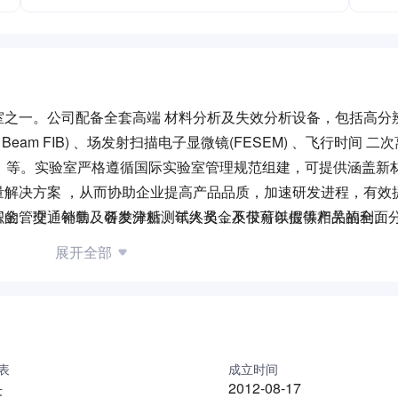
室之一。公司配备全套高端 材料分析及失效分析设备，包括高分
 Beam FIB) 、场发射扫描电子显微镜(FESEM) 、飞行时间 
/ESCA）等。实验室严格遵循国际实验室管理规范组建，可提供涵盖
量解决方案 ，从而协助企业提高产品品质，加速研发进程，有效
富的管理、销售及研发分析测试人员，不仅可以提供产品的全面分
积金、交通补助、各类津贴、年终奖金及带薪年假等相关福利。
等高附加值服务。凭借精准的质量控制和卓越的服务水平 ，公司
展开全部
表
成立时间
旻
2012-08-17