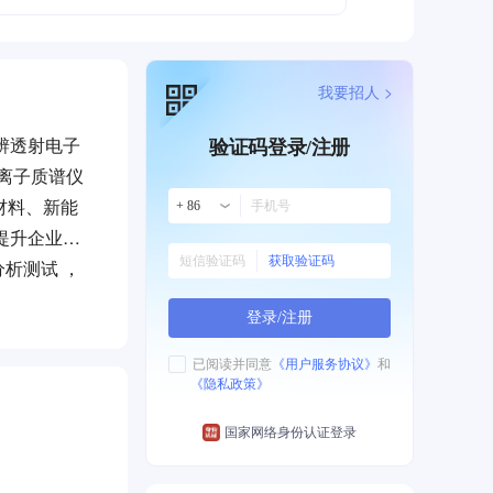
我要招人 >
辨透射电子
验证码登录/注册
二次离子质谱仪
新材料、新能
+ 86
提升企业竞
获取验证码
析测试 ，
致力成为客
登录/注册
已阅读并同意
《用户服务协议》
和
《隐私政策》
国家网络身份认证登录