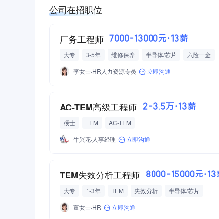
公司在招职位
厂务工程师
7000-13000元·13薪
大专
3-5年
维修保养
半导体/芯片
六险一金
李女士·HR人力资源专员
立即沟通
AC-TEM高级工程师
2-3.5万·13薪
硕士
TEM
AC-TEM
牛兴花·人事经理
立即沟通
TEM失效分析工程师
8000-15000元·1
大专
1-3年
TEM
失效分析
半导体/芯片
董女士·HR
立即沟通