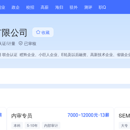
副业
政企
校招
高薪
海归
驻外
测评
职Q
有限公司
收藏
认证/计量
已审核
用 联合认证
瞪羚企业、小巨人企业、E轮及以后融资、高新技术企业、省级企业技术中心、国企供应商、战略性新兴领域创新能力、绝对控股6家公司、薪资水平全省同行前20%、A级纳税人、多产业布局、拥有节能环保技术、拥有自主品牌、拥有高价值专利、专利授权量同领域前5%、技术布局行业领先、经营年限全国同行前15%、集团核心成员、创新型中小企业、大学生就业贡献
内审专员
薪
7000-12000元·13薪
本科
5-10年
内部审计
大专