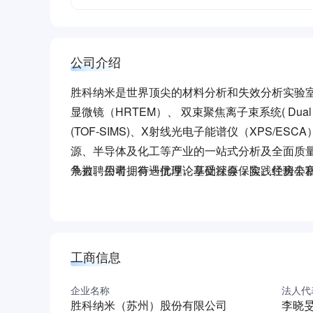
公司介绍
胜科纳米是世界顶尖的材料分析和失效分析实验
显微镜（HRTEM）、 双束聚焦离子束系统( Dual
(TOF-SIMS)、X射线光电子能谱仪（XPS
源、半导体及化工等产业的一站式分析及全面质
争力。公司拥有一批理论基础深厚，实践经验丰
凡被聘用者，待遇优厚。享受社会保险、住房公
更可以为相关生产流程提供行之有效的技术咨询
户首选的分析服务供应商 。
工商信息
企业名称
法人代
胜科纳米（苏州）股份有限公司
李晓