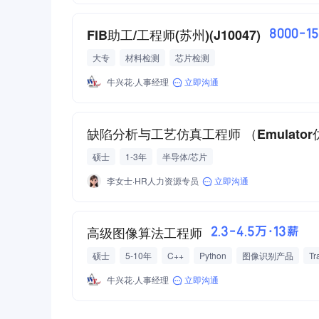
FIB助工/工程师(苏州)(J10047)
8000-1
大专
材料检测
芯片检测
牛兴花·人事经理
立即沟通
缺陷分析与工艺仿真工程师 （Emulato
硕士
1-3年
半导体/芯片
李女士·HR人力资源专员
立即沟通
高级图像算法工程师
2.3-4.5万·13薪
硕士
5-10年
C++
Python
图像识别产品
Tr
牛兴花·人事经理
立即沟通