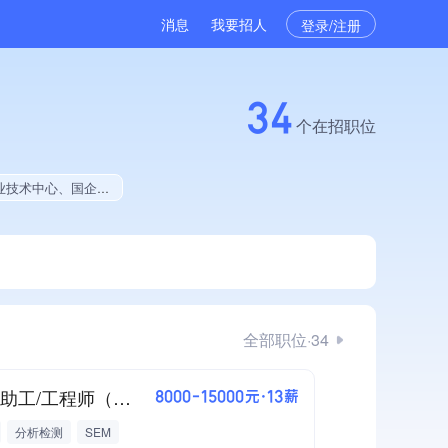
消息
我要招人
登录/注册
34
个在招职位
、拥有工艺创新能力、民营科技企业、拥有美术作品、拥有著作权、软件研发量位于同行前10%
全部职位·34
SEM助工/工程师（苏州）
8000-15000元·13薪
分析检测
SEM