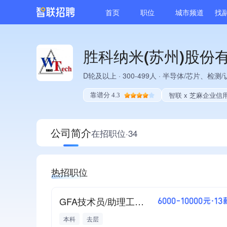
首页
职位
城市频道
找
胜科纳米(苏州)股份
D轮及以上
·
300-499人
·
半导体/芯片、检测/
智联 x 芝麻企业信
靠谱分 4.3
公司简介
在招职位·34
热招职位
GFA技术员/助理工程师
6000-10000元·13
本科
去层