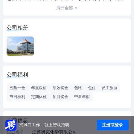
能聚羧酸聚醚系列、高品质全规格聚乙二醇系列、绿色表面
展开全部
活性剂系列、高端化新材料产品系列、特种助剂系列等五大
系列产品，应用于高铁、地铁、机场、高速公路基础建设方
公司相册
面绿色发展，传递梦想；在日化、洗涤、医药、电子、汽
车、纺织印染等领域创造美好，带来希望。 三十年来，目标
如一， 持之以恒 ，公司经营业绩始终保持持续高速增长。
1992年，奥克成立，2000年，股份转制；2010年，成功上
市，发行价85元，募集资金22.95亿元，勇创资本市场化工板
块至高点。到2021年，连续十二年入选中国化工500强。公司
公司福利
品牌评估价值51.3亿元，拥有211项专利，聚醚单体入围全国
制造业单项冠军。 国家首批创新型企业、国家重点高新技术
五险一金
年底双薪
绩效奖金
包吃
包住
员工旅游
企业、中国优秀民营科技企业、国家博士后科研工作站和国
节日福利
定期体检
项目奖金
带薪年假
家级企业技术中心等荣誉绘就出奥克成长的完美曲线！
工商信息
注册或登录
找风口工作，就上智联招聘
企业名称
江苏奥克化学有限公司