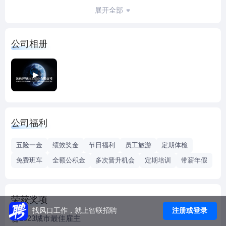
冰轮环境近年来先后荣膺中国机械工业核心竞争力30佳、中
展开全部
国机械工业100强、中国工商制冷空调行业排头兵企业、装备
中国功勋企业等称号，2017年在中国机械工业百强中位居第
公司相册
54位，至今已连续14年入选中国机械工业百强企业。
冰轮环境拥有国家认定企业技术中心等5个国家级科技创新平
台，拥有9个省级科技创新平台。近10年来，公司承担16项国
家级和72项省级科技创新项目；获得国家科技进步二等奖等
72项省部级以上奖励；主持和参与制订48项国家及行业标
准；授权专利143项。
公司福利
冰轮环境加快推进国际化进程，以收购拥有百年历史的世界
知名中央空调品牌顿汉布什控股公司为标志，源于烟台本土
五险一金
绩效奖金
节日福利
员工旅游
定期体检
的跨国公司已成雏型，目前冰轮海外企业主要分布在马来西
免费班车
全额公积金
多次晋升机会
定期培训
带薪年假
亚、英国、美国、南非和越南。
冰轮环境将以在气温控制技术领域成为国际一流的系统解决
方案服务商为目标，加快推进全球化进程，努力打造成为具
荣获奖项
有核心竞争能力、深受员工爱戴、值得行业伙伴尊敬的国际
注册或登录
找风口工作，就上智联招聘
一流跨国公司。
2023城市最佳雇主