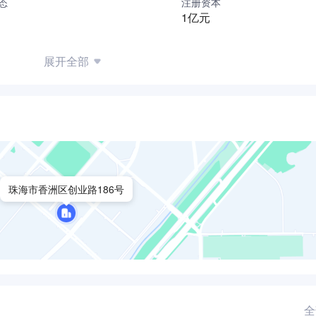
态
注册资本
来，下属正圆城服公司、正圆市政公司、正圆环境公司、香洲粮储
1亿元
标。正圆控股将秉持公司“智慧城市管家”战略方向，坚持“扎根
展开全部
业宜居城市贡献正圆力量。
珠海市香洲区创业路186号
全