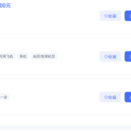
000元
收藏
民用飞机
客机
执照/签署机型
收藏
险一金
收藏