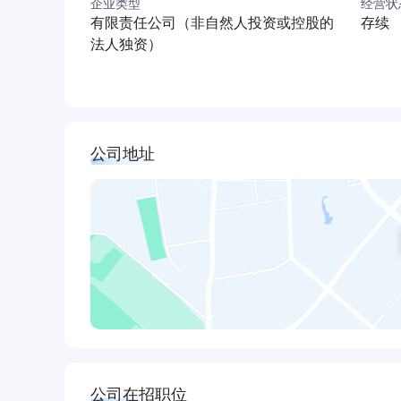
企业类型
经营状
续三年获广东省守合同重信用企业。2022年以
有限责任公司（非自然人投资或控股的
存续
认定为“高新科技企业”。
法人独资）
走进新时代，展望新征程，贯彻新思想，明确新目
洲、走出香洲、反哺香洲”的发展理念，为构建宜
公司地址
公司在招职位