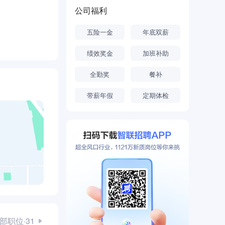
公司先后被
公司福利
五险一金
年底双薪
香洲、服务香
绩效奖金
加班补助
全勤奖
餐补
带薪年假
定期体检
部职位·31