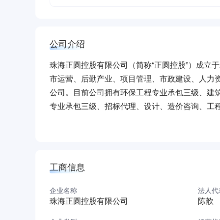
公司介绍
珠海正圆控股有限公司（简称“正圆控股”）成立于
市运营、后勤产业、项目管理、市政建设、人力资
公司。目前公司拥有环保工程专业承包三级、建
专业承包三级、招标代理、设计、造价咨询、工
蓝图绘就，扬帆启航。正圆控股始终围绕区委、区
积极响应污染防治攻坚战号召，先后承担香洲区
报》《珠海特区报》《珠江晚报》等省、市主流
涌（含黑臭水体）管养提升项目”荣获“建华建材
工商信息
行榜第五名。承建的广昌水闸改扩建工程被评为2
被评为全国首批生活垃圾分类示范教育基地。公司建立
企业名称
法人代
珠海正圆控股有限公司
陈歆
境管理体系、ISO045001职业健康安全管理
位、珠海市质量协会理事单位、珠海市青年就业见习