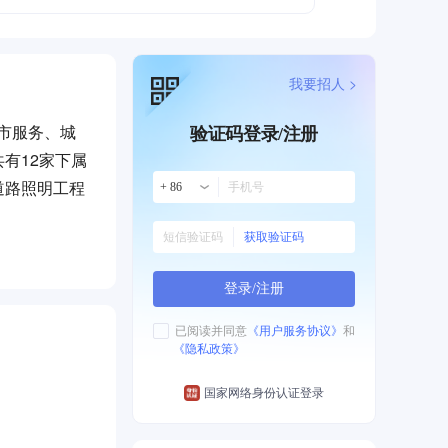
我要招人 >
城市服务、城
验证码登录/注册
有12家下属
道路照明工程
+ 86
获取验证码
的国企队伍，
报》《羊城晚
登录/注册
洲区问题河
奖项目热度排
已阅读并同意
《用户服务协议》
和
《隐私政策》
类体验馆均
SO4001环
国家网络身份认证登录
协会理事单
2020年连