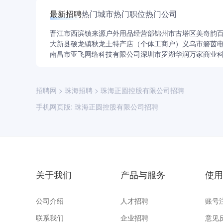
最新招聘
热门城市
热门职位
热门公司
晋江市西滨镇来源户外用品经营部
锦州市古塔区美奇韵
大新县硕龙镇秋龙土特产店（个体工商户）
义乌市箬茵
南昌市亚飞网络科技有限公司
深圳市罗湖华润万家商业
招聘网
>
珠海招聘
>
珠海正圆控股有限公司招聘
手机网页版:
珠海正圆控股有限公司招聘
关于我们
产品与服务
使用
公司介绍
人才招聘
账号
联系我们
企业招聘
意见