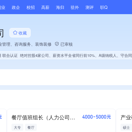
副业
政企
校招
高薪
海归
驻外
测评
职Q
司
收藏
业管理、咨询服务、装饰装修
已审核
用 联合认证
绝对控股4家公司、薪资水平全省同行前10%、A级纳税人、守合同重信用企业、多产业布局、经营年限全国同行前10%、集团核心成员、权威管理体系认证、大学生就业贡献、拥有绿色资质、
餐厅值班组长（人力公司D）
产业
元
4000-5000元
大专
餐厅
硕士