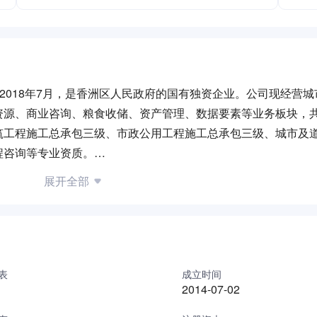
2018年7月，是香洲区人民政府的国有独资企业。公司现经营
源、商业咨询、粮食收储、资产管理、数据要素等业务板块，共
筑工程施工总承包三级、市政公用工程施工总承包三级、城市及
程咨询等专业资质。
政府工作部署，锤炼“特别能吃苦、特别能战斗、特别敢担当”
展开全部
涉水治污和垃圾分类等重要工作，受到《南方日报》《南方都市
媒体关注报道。公司联合珠海市规划设计研究院申报的“珠海市香
杯”首届全国生态混凝土创新设计应用大赛水利水运类二等奖、获
020年度广东省水利建设工程文明工地。负责运营的两家垃圾分
完善的两化融合管理体系， 通过了ISO9001质量管理体系、I
表
成立时间
2014-07-02
体系认证；是中国城市环境卫生协会团体会员单位、珠海市环境卫生
基地；荣获2019年度广东省法治文化建设示范企业，2018年至