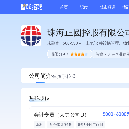
首页
职位
城市频道
找
珠海正圆控股有限公
未融资
·
500-999人
·
土地/公共设施管理、物
智联 x 芝麻企业信
靠谱分 4.3
公司简介
在招职位·31
热招职位
会计专员（人力公司D）
5000-6000
本科
财务/审计/税务
5天8小时工作制