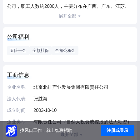
公司，职工人数约2600人，主要分布在广西、广东、江苏、
安徽、湖北、河北、海南、新疆等地区的二十余座城市，主
展开全部
营业务涉及城市黑臭水体治理、厂网一体化流域治理、城市
排水设施运维、垃圾渗滤液处置、村镇污水垃圾一体化处理
公司福利
以及分布光伏、沼气发电、水源热泵等新能源领域的投资建
设运营。
五险一金
全额社保
全额公积金
工商信息
企业名称
北京北排产业发展集团有限责任公司
法人代表
张胜海
成立时间
2003-10-10
企业类型
有限责任公司（自然人投资或控股的法人独资）
注册或登录
找风口工作，就上智联招聘
展开全部