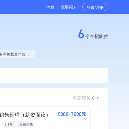
消息
我要招人
登录/注册
6
个在招职位
业贡献、拥有专利、拥有绿色资质
全部职位·6
销售经理（薪资面议）
5000-7000元
1-3年
渠道销售