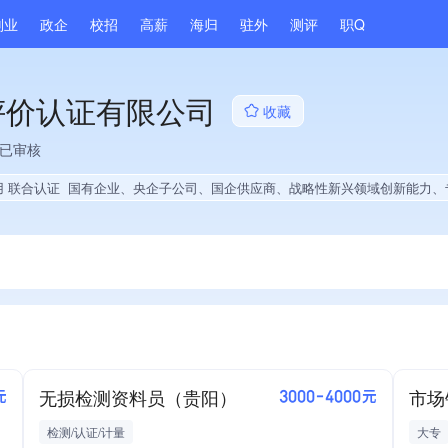
副业
政企
校招
高薪
海归
驻外
测评
职Q
评价认证有限公司
收藏
已审核
用 联合认证
国有企业、央企子公司、国企供应商、战略性新兴领域创新能力、专利授权量同领域前50%、集团成员、权威管理体系认证、大学生就
无损检测资料员（贵阳）
市场
元
3000-4000元
检测/认证/计量
大专