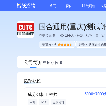
首页
职位
城市频道
找
国合通用(重庆)测试
不需要融资
·
100-299人
·
检测/认证/计量
智联 x 芝麻企业信
靠谱分 4.4
公司简介
在招职位·6
热招职位
成分分析工程师
5000-7000
本科
1-3年
金属材料