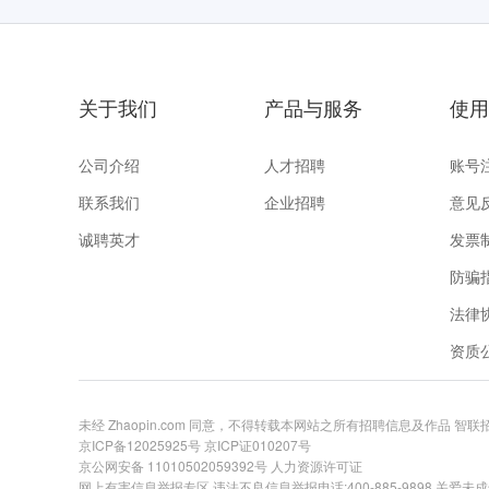
关于我们
产品与服务
使用
公司介绍
人才招聘
账号
联系我们
企业招聘
意见
诚聘英才
发票
防骗
法律
资质
未经 Zhaopin.com 同意，不得转载本网站之所有招聘信息及作品 智
京ICP备12025925号
京ICP证010207号
京公网安备 11010502059392号
人力资源许可证
网上有害信息举报专区
违法不良信息举报电话:400-885-9898 关爱未成年举