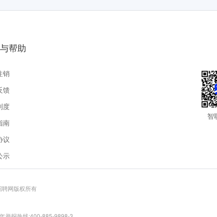
与帮助
注销
反馈
制度
智
指南
协议
公示
联招聘网版权所有
报热线:400-885-9898-3