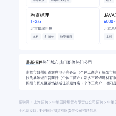
船舶/航空/航天/军工
五险一金
加班费
工龄奖
全勤奖
保底工资
融资经理
JAV
法定节假日三薪
包三餐管住
1-2万
6000
北京博瑞科技
北京易
本科
5-10年
融资项目
本科
股权融资产品
企业融资产品
MySQ
企业服务
投资与资产管理
五险一金
企业服
绩效奖金
加班补助
交通补助
最新招聘
餐补
热门城市
通讯补助
热门职位
带薪年假
热门公司
南雄市雄州街道鑫腾电子商务店（个体工商户）
揭阳市
扶沟县溪诚百货商行（个体工商户）
新乡市峰锦建材有
揭阳市揭东区锡场镇斯佳派服饰店（个体工商户）
濮阳
招聘网
>
上海招聘
>
中银国际期货有限责任公司招聘
>
中银
手机网页版:
中银国际期货有限责任公司招聘信息