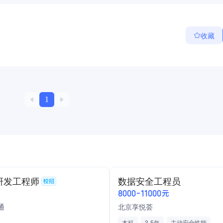
收藏
1
研发工程师
数据安全工程员
8000-11000元
通
北京享悦荟
本科
3-5年
主动安全性能