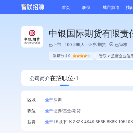
首页
职位
城市频道
找
中银国际期货有限责
已上市
·
100-299人
·
证券/期货
已审核
智联 x 芝麻企业信
靠谱分 4.0
在招职位·1
公司简介
区域
全部
深圳
职位
全部
证券/基金/期货
薪资
全部
1K以下
1K-2K
2K-4K
4K-6K
6K-8K
8K-10K
10K