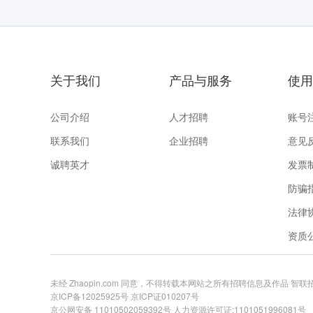
关于我们
产品与服务
使用
公司介绍
人才招聘
账号
联系我们
企业招聘
意见
诚聘英才
发票
防骗
法律
资质
未经 Zhaopin.com 同意，不得转载本网站之所有招聘信息及作品 智
京ICP备12025925号
京ICP证010207号
京公网安备 11010502059392号
人力资源许可证:1101051996081号