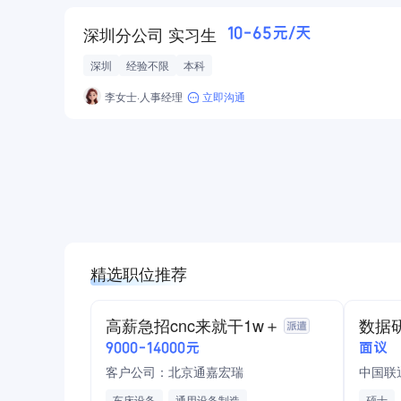
深圳分公司 实习生
10-65元/天
深圳
经验不限
本科
李女士·人事经理
立即沟通
精选职位推荐
高薪急招cnc来就干1w＋
数据
9000-14000元
面议
客户公司：北京通嘉宏瑞
中国联
车床设备
通用设备制造
硕士