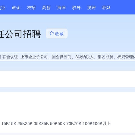
副业
政企
校招
高薪
海归
驻外
测评
职Q
任公司招聘
收藏
用 联合认证
上市企业子公司、国企供应商、A级纳税人、集团成员、权威管理体系认证、大学生就业贡献、
-15K
15K-25K
25K-35K
35K-50K
50K-70K
70K-100K
100K以上