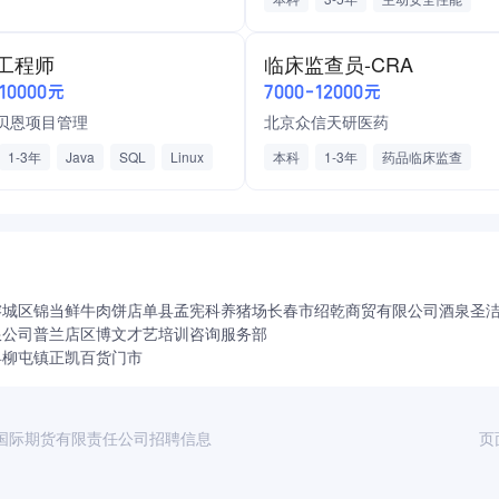
网络安全性能
功能安全性能
安全性能分析
数据安全治理
A工程师
临床监查员-CRA
数据安全合规
数据安全技术方案实
-10000元
7000-12000元
信息安全
五险一金
节假日福利
贝恩项目管理
北京众信天研医药
工龄奖
住房补贴
周末双休
1-3年
Java
SQL
Linux
本科
1-3年
药品临床监查
法定节假日正常休
可调休
L数据库
Spring
Weblogic
GCP认证
学术/科研
医药制造
务
软件/IT服务
计算机软件
五险一金
绩效奖金
带薪年假
节日福利
周末双休
弹性工作
项目奖金
大牛带队
榕城区锦当鲜牛肉饼店
单县孟宪科养猪场
长春市绍乾商贸有限公司
酒泉圣
限公司
普兰店区博文才艺培训咨询服务部
县柳屯镇正凯百货门市
国际期货有限责任公司招聘信息
页