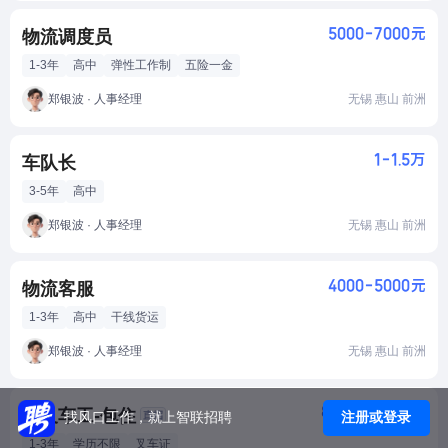
5000-7000元
物流调度员
1-3年
高中
弹性工作制
五险一金
郑银波 · 人事经理
无锡 惠山 前洲
1-1.5万
车队长
3-5年
高中
郑银波 · 人事经理
无锡 惠山 前洲
4000-5000元
物流客服
1-3年
高中
干线货运
郑银波 · 人事经理
无锡 惠山 前洲
8000-10000元
招叉车工-包住
注册或登录
找风口工作，就上智联招聘
1-3年
学历不限
叉车证