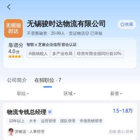
无锡骏时达物流有限公司
收藏
不需要融资 · 20-99人 · 货运物流
已审核
靠谱分
智联 x 芝麻企业信用 联合认证
4.0
分
A级纳税人
多产业布局
经营年限全国同行前10%
公司简介
在招职位 · 7
职位
区域
薪资
1.5-1.8万
物流专线总经理
10年以上
大专
运营管理
团队管理
市场营销管理
郑银波 · 人事经理
无锡 惠山 前洲