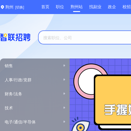
[切换]
首页
职位
荆州站
找副业
政企
校招
荆州
销售
人事/行政/党群
财务/法务
技术
电子/通信/半导体