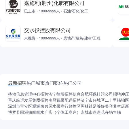
嘉施利(荆州)化肥有限公司
已上市 · 1000-9999人 · 石油/石化/化工
交水投控股有限公司
未融资 · 1000-9999人 · 房地产/建筑/建材/工程
最新招聘
热门城市
热门职位
热门公司
移动信息管理中心招聘
济宁律所招聘信息
合肥环保排污公司招聘
冲压
重庆航运发展集团招聘
南昌蔬果配送招聘
济宁市任城区二十里铺铂医
深圳市宝安区观澜泉兴园水果商行
赣榆区黑林镇足够好美容养生店
新
博罗县园洲镇闻闻水产店（个体工商户）
永城市燕燕花卉销售铺