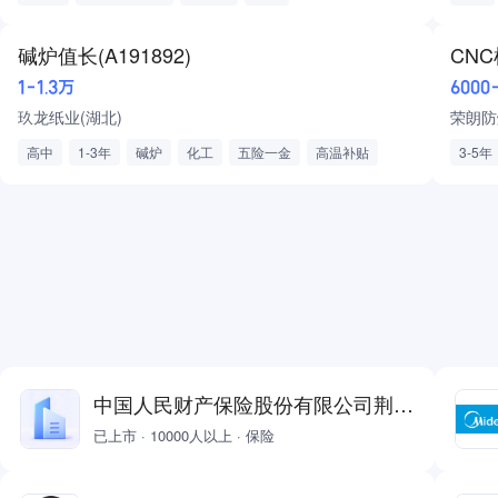
特种设备作业人员（专用车）
全职
五险一金
提供餐补
包午
碱炉值长(A191892)
CN
1-1.3万
6000
玖龙纸业(湖北)
荣朗防
高中
1-3年
碱炉
化工
五险一金
高温补贴
3-5年
优秀员工奖
全勤奖
工龄奖
绩效奖金
年终奖
有餐补
包住
中国人民财产保险股份有限公司荆州市中山支公司
已上市 · 10000人以上 · 保险