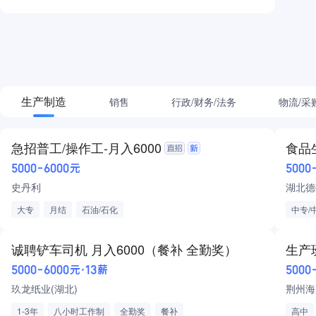
生产制造
销售
行政/财务/法务
物流/采
急招普工/操作工-月入6000
食品
5000-6000元
5000
史丹利
湖北德
大专
月结
石油/石化
中专/
食品/
包吃
诚聘铲车司机 月入6000（餐补 全勤奖）
生产
5000-6000元·13薪
5000
玖龙纸业(湖北)
荆州海
1-3年
八小时工作制
全勤奖
餐补
高中