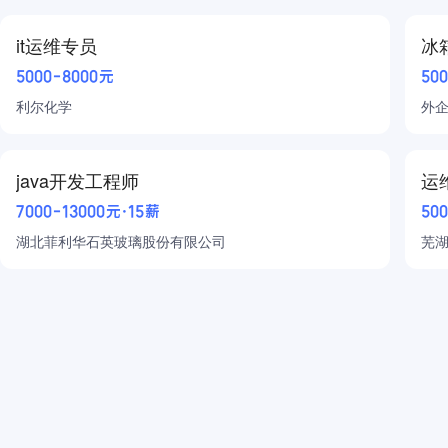
it运维专员
冰
物流/仓储/司机
5000-8000元
50
汽车
利尔化学
外
普工/技工
java开发工程师
运
生产制造
7000-13000元·15薪
50
能源/环保
湖北菲利华石英玻璃股份有限公司
芜
农/林/牧/渔
医疗健康
教育培训
直播/影视/传媒