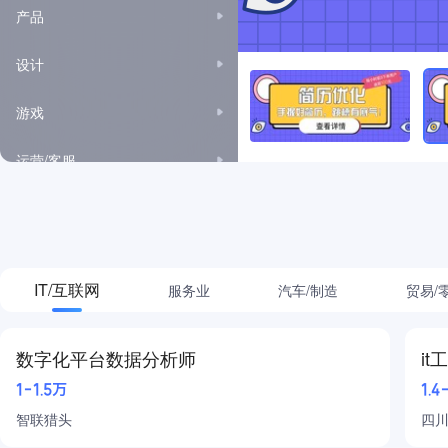
产品
设计
游戏
运营/客服
市场/公关/广告
项目管理
IT/互联网
服务业
汽车/制造
贸易/
高级管理
房地产/建筑
数字化平台数据分析师
it
1-1.5万
1.4
金融
智联猎头
四
采购/贸易