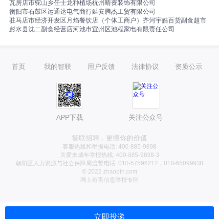
瓦房店市驼山乡任士龙种植场
杭州晴资装饰有限公司
衡阳市石鼓区运通达电气商行
延安腾杰工贸有限公司
驻马店市经济开发区月焰餐饮店（个体工商户）
齐河宇皓百货副食超市
彭水县沈二副食经营店
河池市宜州区池程家电有限责任公司
首页
我的智联
用户反馈
法律协议
资质公示
APP下载
关注公众号
智联招聘，更懂你的价值
客服热线和举报电话: 400-885-9898
关爱未成年举报热线: 400-885-9898-3
朝阳区人力资源与社会保障局监督电话: 010-57596212，010-65099938
© 2022 zhaopin.com
网上有害信息举报专区
立即投递