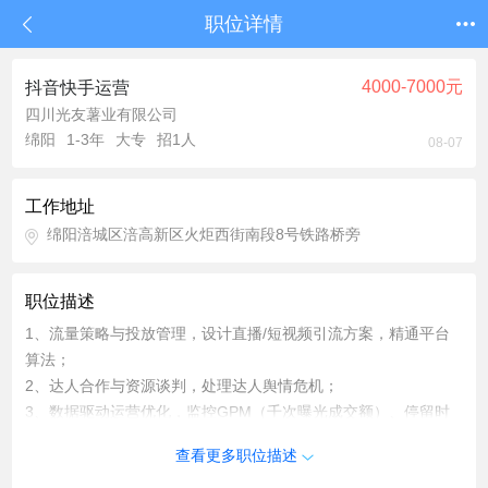
职位详情
4000-7000元
抖音快手运营
四川光友薯业有限公司
绵阳
1-3年
大专
招1人
08-07
工作地址
绵阳涪城区涪高新区火炬西街南段8号铁路桥旁
职位描述
1、流量策略与投放管理，设计直播/短视频引流方案，精通平台
算法；
2、达人合作与资源谈判，处理达人舆情危机；
3、数据驱动运营优化，监控GPM（千次曝光成交额）、停留时
长等指标；
查看更多职位描述
4、供应链与品牌协同，签订年框协议锁定平台独家资源。