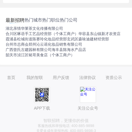
热门城市
热门职位
热门公司
最新招聘
湖北亲情华莱茶文化传播有限公司
合川区啄语手工艺品经营部（个体工商户）
华容县东山镇新才农资店
霞浦县松城街道陈赛玲化妆品经营部
玄武区森咏迪建材经营部
台州市总商会
郑州沁云谣化妆品销售有限公司
广西曾氏古建园林有限公司
海丰县陈海水产品店
韶关市浈江区铭哥美食店（个体工商户）
首页
我的智联
用户反馈
法律协议
资质公示
APP下载
关注公众号
智联招聘，更懂你的价值
客服热线和举报电话: 400-885-9898
关爱未成年举报热线: 400-885-9898-3