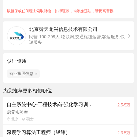
与技术的变革。我们希望你能: 1，熟练掌握常用的前沿算法框
架，包括但不限于视觉、nlp、3d、生成式、强化学习等方向 2，
以担保或任何理由索取财物，扣押证照，均涉嫌违法，请提高警惕
有较强的代码能力，能快速实现团队给出的算法架构 3，有发顶
会期刊的经历，快速跟进前沿论文，并能提出实现自己或团队的
北京舜天龙兴信息技术有限公司
想法 4，有一定的数学能力，熟悉各类算法内核，并能进行数学
民营·100-299人·物联网,交通枢纽运营,客运服务,快
分析，以对构想算法有宏观的实验预测 对于个人，我们希望你能:
递服务
1，强烈的好奇心与探索欲，对已知事物本身的内禀能不断的精进
理解，对未知事物的形态能不断的去浊留清 2，开放的思想与包
容的心态，个人可追求成功但也能与团队合作以改进失败 3，对
认证资质
技术，对产品，对科学，对商业等各种社会领域不拘一格的探索
营业执照信息
与理解，可以在一些无人所及的道路中探得全貌 希望能与你一起
探索未知，服务社会！
为您推荐更多相似职位
自主系统中心-工程技术岗-强化学习训练框架研发工程师(J10555)
2.5-5万
启元实验室
北京
硕士
深度学习算法工程师（经纬）
2-3.5万