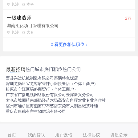
长沙
本科
一级建造师
2万
湖南汇亿项目管理有限公司
长沙
大专
查看更多相似职位
热门城市
热门职位
热门公司
最新招聘
曹县兴达机械制造有限公司
察隅特色饭店
深圳龙岗区宝龙客家香辣小厨快餐店（个体工商户）
松原市宁江区瑞盛商贸行（个体工商户）
广东省广播电视网络股份有限公司云浮新兴分公司
太仓市城厢镇南郊肠泾苗木场
高安市向晖农业专业合作社
宿州市埇桥区海燕窗帘布艺店
东莞市大朗昌记茶叶铺
重庆市厚德有害生物防治有限公司
首页
我的智联
用户反馈
法律协议
资质公示