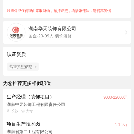
任职要求：
1.大学本科以上学历、工程管理、工民建、规划类相关专业； 2.2
以担保或任何理由索取财物，扣押证照，均涉嫌违法，请提高警惕
年以上工程管理经验； 3.熟悉相关法律法规、政策及行业规范；
4.有较强的计划实施能力，较强的组织协调和沟通能力，有较强
湖南华天装饰有限公司
的责任心、团队协作精神和领导能力； 5.思路清晰，抗压能力
国企·20-99人·装饰装修
强。
认证资质
营业执照信息
为您推荐更多相似职位
生产经理（装饰项目）
9000-12000元
湖南中昱装饰工程有限责任公司
长沙
大专
项目生产技术岗
1-1.9万
湖南省第二工程有限公司