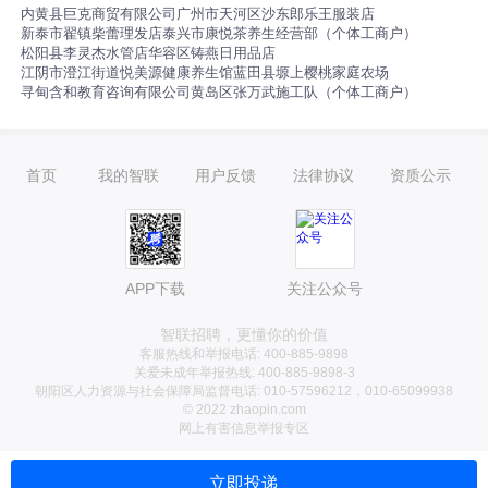
内黄县巨克商贸有限公司
广州市天河区沙东郎乐王服装店
新泰市翟镇柴蕾理发店
泰兴市康悦茶养生经营部（个体工商户）
松阳县李灵杰水管店
华容区铸燕日用品店
江阴市澄江街道悦美源健康养生馆
蓝田县塬上樱桃家庭农场
寻甸含和教育咨询有限公司
黄岛区张万武施工队（个体工商户）
首页
我的智联
用户反馈
法律协议
资质公示
APP下载
关注公众号
智联招聘，更懂你的价值
客服热线和举报电话: 400-885-9898
关爱未成年举报热线: 400-885-9898-3
朝阳区人力资源与社会保障局监督电话: 010-57596212，010-65099938
© 2022 zhaopin.com
网上有害信息举报专区
立即投递