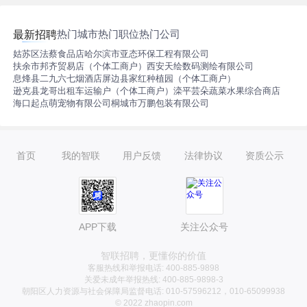
热门城市
热门职位
热门公司
最新招聘
姑苏区法蔡食品店
哈尔滨市亚态环保工程有限公司
扶余市邦齐贸易店（个体工商户）
西安天绘数码测绘有限公司
息烽县二九六七烟酒店
屏边县家红种植园（个体工商户）
逊克县龙哥出租车运输户（个体工商户）
滦平芸朵蔬菜水果综合商店
海口起点萌宠物有限公司
桐城市万鹏包装有限公司
首页
我的智联
用户反馈
法律协议
资质公示
APP下载
关注公众号
智联招聘，更懂你的价值
客服热线和举报电话: 400-885-9898
关爱未成年举报热线: 400-885-9898-3
朝阳区人力资源与社会保障局监督电话: 010-57596212，010-65099938
© 2022 zhaopin.com