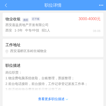
职位详情
3000-4000元
物业收银
西安嘉益房地产开发有限公司
西安
1-3年
中专/中技
招1人
08-06
工作地址
西安灞桥区东岭欣城物业
职位描述
岗位职责：
1.物业费电脑系统收取，台账整理，票据整理；
2.前台电话接听，前台接待，工作记录登记派发工作单；
3.电话催收物业费等相关日常运营工作。
任职要求： 1、有亲和力，有物业工作经验； 2、会计、财务管
查看更多职位描述
理类相关专业中专及以上学历； 3、具有高度的责任心，良好的