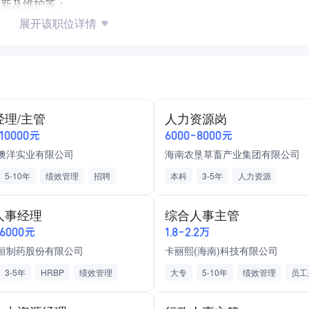
更新及维护等；
展开该职位详情
估；
据准确；
发展等其他工作；
经理/主管
人力资源岗
专业，持有人力资源相关证书优先考虑；
-10000元
6000-8000元
澳洋实业有限公司
海南农垦草畜产业集团有限公司
5-10年
绩效管理
招聘
本科
3-5年
人力资源
相关劳动人事法规政策，熟练掌握两个以上模块的工作；
源
酒店/民宿
社保公积金
年度培训计划
时间管理能力及亲和力，适应性及承受力强。
人事经理
综合人事主管
效
新人入职培训
院
-6000元
1.8-2.2万
能培训
礼仪培训
险一金、团队气氛活泼、年轻化团队、员工食堂
恒制药股份有限公司
卡丽熙(海南)科技有限公司
训计划
慰问
劳动合同
3-5年
HRBP
绩效管理
大专
5-10年
绩效管理
员工
利
人力资源管理员
矿产/冶金