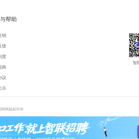
与帮助
注销
反馈
制度
智
指南
协议
公示
联招聘网版权所有
报热线:400-885-9898-3