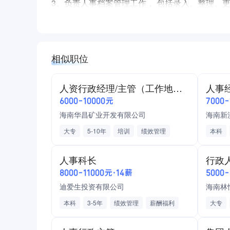
3、负责人事档案管理工作， 包括录入、整理、
4、负责组织开展员工培训工作，跟进培训效果评
5、按照相关时间节点提交各类人事报表，确保数
6、完成所负责项目的薪酬管理、绩效管理、人才
相似职位
7、根据岗位职能定位承担临时调整的其他职能。
（二）任职要求：
人资行政经理/主管（工作地点：文昌市翁田镇）
人事
1、男女不限，大学本科学历，人力资源类相关
6000-10000元
7000
2、熟练使用Windows、Office系列办公软件；
海南华昌矿业开发有限公司
海南新
3、2年以上招聘和培训工作经验；
大专
5-10年
培训
绩效管理
本科
4、熟悉人力资源管理各项实务操作，熟悉国家
员工关系
薪酬福利
人力资源规划
人力资
5、具备较好的表达、沟通、组织、协调能力和
人事科长
行政
招聘
企业文化
人事信息系统管理
年度绩
上班地点：海口市秀英区长滨五路海南省肿瘤医
8000-11000元·14薪
5000
贸易/进出口
矿产/冶金
五险一金
岗位技
职位福利：周末双休、带薪年假、绩效奖金、五
迪爱生投资有限公司
海南林
年度免费体检
通讯补贴
带薪年假
年度培
过节福利
本科
3-5年
工作餐
绩效管理
年终分红
薪酬福利
大专
团队聚餐
招聘
人力资源管理
国内外旅游
人力资源
生日福利
薪酬福