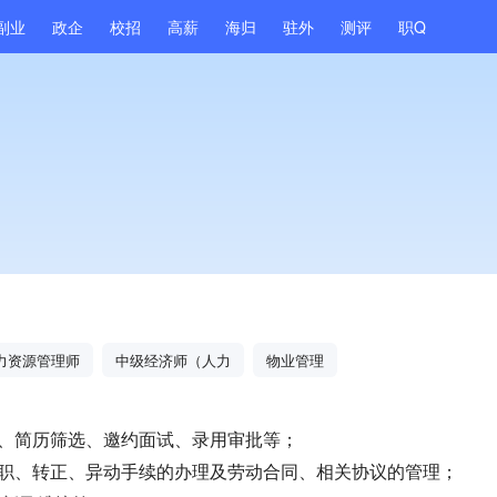
副业
政企
校招
高薪
海归
驻外
测评
职Q
力资源管理师
中级经济师（人力
物业管理
布、简历筛选、邀约面试、录用审批等；
离职、转正、异动手续的办理及劳动合同、相关协议的管理；