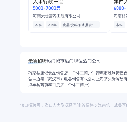
人事行政主管
集团
通讯补助
劳动合同
节日福利
社会保险
包吃
薪酬调整
中级人
5000-7000元
6000
定期体检
部门培训
法定节假日
薪酬福利管理
企业服
海南天壮营养工程有限公司
海南裕
职业规
本科
3-5年
食品/饮料/酒水批发/零售/贸易
本科
医药制造
招聘
组织培
社保
最新招聘
热门城市
热门职位
热门公司
巧家县唐记食品销售店（个体工商户）
德惠市胜利街夜
弘坤通泰（武汉市）电器销售有限公司
上海茅久缘贸易
海丰县茜荫泰百货店（个体工商户）
海口招聘网
>
海口人力资源经理/主管招聘
>
海南第一成美医