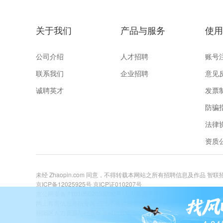
关于我们
产品与服务
使用
公司介绍
人才招聘
账号
联系我们
企业招聘
意见
诚聘英才
发票
防骗
法律
资质
未经 Zhaopin.com 同意，不得转载本网站之所有招聘信息及作品 智
京ICP备12025925号
京ICP证010207号
京公网安备 11010502059392号
人力资源许可证
网上有害信息举报专区
违法不良信息举报电话:400-885-9898 关爱未成年举
朝阳区人力资源与社会保障局监督电话