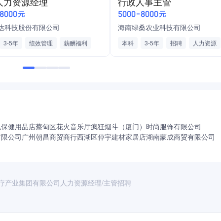
人力资源经理
行政人事主管
力资源管理师
人力资源
-8000元
5000-8000元
务
医药制造
岗位绩效考核
达科技股份有限公司
海南绿桑农业科技有限公司
划
3-5年
绩效管理
薪酬福利
本科
3-5年
招聘
人力资源
住房补贴
年度培训计划
训
薪酬调整
岗位晋升
公积金
色保健用品店
蔡甸区花火音乐厅
疯狂烟斗（厦门）时尚服饰有限公司
有限公司
广州朝昌商贸商行
西湖区倬宇建材家居店
湖南蒙成商贸有限公司
疗产业集团有限公司人力资源经理/主管招聘