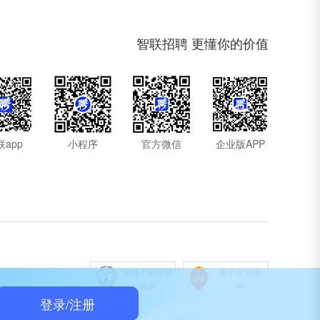
智联招聘 更懂你的价值
联app
小程序
官方微信
企业版APP
网络110报警
电子营业执
服务
照
登录/注册