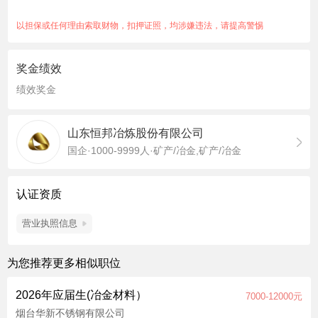
作，爱岗敬业。 职位福利：绩效奖金、包住、餐补、免费班车、
高温补贴、节日福利、五险一金、人才公寓
以担保或任何理由索取财物，扣押证照，均涉嫌违法，请提高警惕
奖金绩效
绩效奖金
山东恒邦冶炼股份有限公司
国企·1000-9999人·矿产/冶金,矿产/冶金
认证资质
营业执照信息
为您推荐更多相似职位
2026年应届生(冶金材料）
7000-12000元
烟台华新不锈钢有限公司