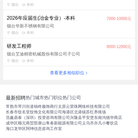
烟台
本科
2026年应届生(冶金专业）-本科
7000-10000元
烟台华新不锈钢有限公司
烟台
本科
研发工程师
8000-12000元
烟台艾迪精密机械股份有限公司子公司
烟台
本科
查看更多相似职位
热门城市
热门职位
热门公司
最新招聘
常熟市琴川街道锦咚服饰商行
太原云荣珠网络科技有限公司
长春市纹名堂纹饰文化有限公司
海港区北港镇苏红养殖场
浩鑫鼎泰（深圳）投资咨询有限公司
兴隆县平安堡东南沟德华商店
成华区顺元商贸部
唐山隼泰新能源有限公司
义乌市亦凡小餐饮店
海口龙华区阿绅信息咨询工作室