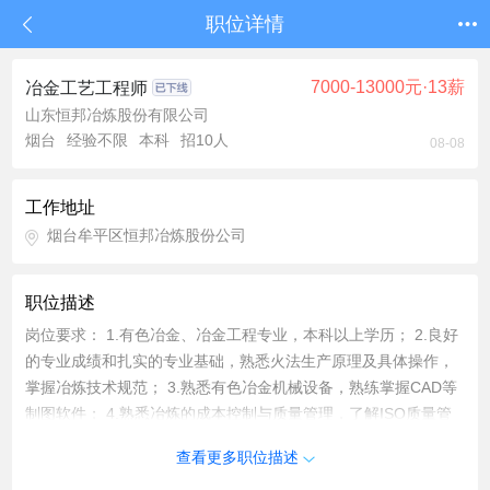
职位详情
7000-13000元·13薪
冶金工艺工程师
山东恒邦冶炼股份有限公司
烟台
经验不限
本科
招10人
08-08
工作地址
烟台牟平区恒邦冶炼股份公司
职位描述
岗位要求： 1.有色冶金、冶金工程专业，本科以上学历； 2.良好
的专业成绩和扎实的专业基础，熟悉火法生产原理及具体操作，
掌握冶炼技术规范； 3.熟悉有色冶金机械设备，熟练掌握CAD等
制图软件； 4.熟悉冶炼的成本控制与质量管理，了解ISO质量管
理体系； 5.熟悉各类仪表电器设备工作原理以及DCS平台操作；
查看更多职位描述
6.具有较强的沟通、协调能力，责任心强； 7.适应冶炼企业工