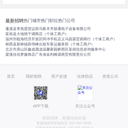
热门城市
热门职位
热门公司
最新招聘
蓬溪县李燕霞货运部
乌鲁木齐脉通电子设备有限公司
富裕县大地情干调商店（个体工商户）
温州市瓯海经济开发区阿冲手机店
义乌昌霖贸易商行（个体工商户）
林西县新林镇薛伟峰出租车客运服务部（个体工商户）
北京市房山区鑫成晟泷温馨家园
桥西区某胡信息咨询服务中心
梁溪佳佳梦服饰店
广东省金利峰源商贸有限责任公司
首页
我的智联
用户反馈
法律协议
资质公示
APP下载
关注公众号
智联招聘，更懂你的价值
客服热线和举报电话: 400-885-9898
关爱未成年举报热线: 400-885-9898-3