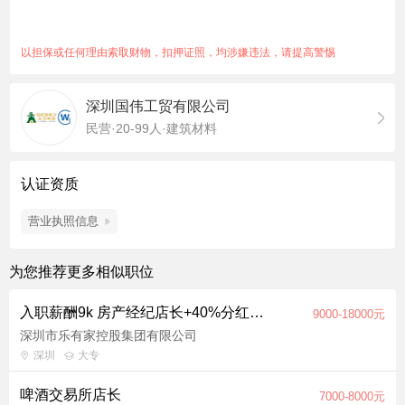
协助店员促单，达成团队销售目标； 6.负责门店固定资产和设备
的日常维护与保养，保证设备的政策运行做好门店的安全管理工
作，预防及处理营业现场的特殊情况； 7.处理顾客的现场或电话
以担保或任何理由索取财物，扣押证照，均涉嫌违法，请提高警惕
投诉与抱怨，对需要厂家或深圳协调处理的投诉事件及时通知总
部负责人； 8.核对当日销售订单、完成店铺销售数据日统计； 9.
深圳国伟工贸有限公司
门店外部的关系处理，例如：令居、销售联盟等； 10.参加总部
民营·20-99人·建筑材料
门店店长销售日会议。 周工作 1.掌握当地市场的竞争环境，客户
购买习惯，及时向上级或总部反馈情况； 2.开发渠道业务； 3.售
后跟进，做好商品订、调、补、退管理； 4.进行门店运营分析，
认证资质
提出有助于完成销售目标的建设性意见； 5.跟单，收尾款。 月工
作 1.销售目标分解、给下属制定销售目标，并监督执行完成或超
营业执照信息
越。 2.配合公司开展各种营销活动（如：展会等）提高业绩，提
升品牌的知名度和美誉度； 3.配合上级对新上市产品、滞销品、
为您推荐更多相似职位
促销品进行合理调整并进行相应处理； 4.每月及时提供准确的商
品销售统计分析； 5.对导购员进行业绩评估和考核； 6.总结门店
入职薪酬9k 房产经纪店长+40%分红【福田】
9000-18000元
销售情况，及时提供门店盈利分析； 7.制定培训计划，并对导购
深圳市乐有家控股集团有限公司
人员进行培训与辅导。 （工作地址可分配：福田店、南山店、宝
深圳
大专
安店、罗湖店、龙华店等）
啤酒交易所店长
7000-8000元