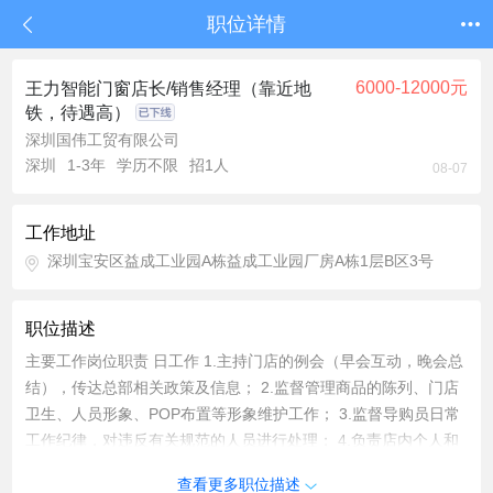
职位详情
6000-12000元
王力智能门窗店长/销售经理（靠近地
铁，待遇高）
深圳国伟工贸有限公司
深圳
1-3年
学历不限
招1人
08-07
工作地址
深圳宝安区益成工业园A栋益成工业园厂房A栋1层B区3号
职位描述
主要工作岗位职责 日工作 1.主持门店的例会（早会互动，晚会总
结），传达总部相关政策及信息； 2.监督管理商品的陈列、门店
卫生、人员形象、POP布置等形象维护工作； 3.监督导购员日常
工作纪律，对违反有关规范的人员进行处理； 4.负责店内个人和
团队业绩，接待并了解客需，介绍产品并促单，做报价方案； 5.
查看更多职位描述