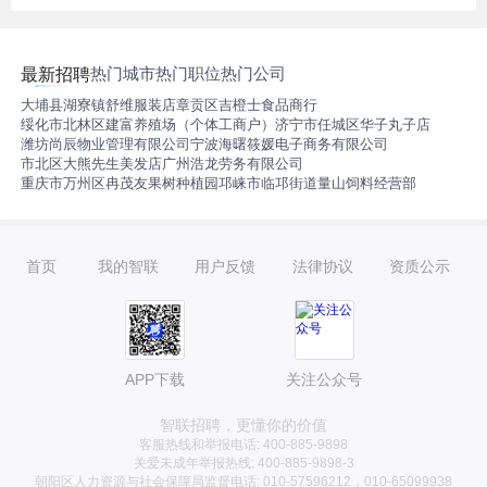
热门城市
热门职位
热门公司
最新招聘
大埔县湖寮镇舒维服装店
章贡区吉橙士食品商行
绥化市北林区建富养殖场（个体工商户）
济宁市任城区华子丸子店
潍坊尚辰物业管理有限公司
宁波海曙筱媛电子商务有限公司
市北区大熊先生美发店
广州浩龙劳务有限公司
重庆市万州区冉茂友果树种植园
邛崃市临邛街道量山饲料经营部
首页
我的智联
用户反馈
法律协议
资质公示
APP下载
关注公众号
智联招聘，更懂你的价值
客服热线和举报电话: 400-885-9898
关爱未成年举报热线: 400-885-9898-3
朝阳区人力资源与社会保障局监督电话: 010-57596212，010-65099938