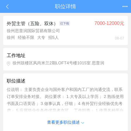
职位详情
7000-12000元
外贸主管（五险、双休）
徐州思普润国际贸易有限公司
徐州
经验不限
大专
招5人
08-07
工作地址
徐州鼓楼区风尚米兰2期LOFT4号楼1015室 思普润
职位描述
位说明： 主要负责企业与国外客户和国内工厂的沟通交流，联系
订单安排业务对接。 岗位要求： 1.大专及以上学历； 2.熟练使用
书面及口语英语； 3.做事认真，仔细； 4.有外贸行业经验优先考
虑； 5.应届毕业生条件优异者亦可。 工作职责： 1.使用各种平台
开发客户 2.沟通维护客户 3.定期分析销售数据，总结行业经验 试
查看更多职位描述
用期1-3个月，到岗培训，综合能力考核优秀可提前转正。 福利