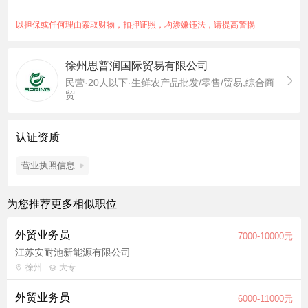
待遇： 底薪+提成+五险+带薪年假+法定假期+节日福利+免费培
训+周末双休，等，平均综合薪资5千--1万元/月。 有意者请联
以担保或任何理由索取财物，扣押证照，均涉嫌违法，请提高警惕
系：壹叁捌伍贰零玖玖零壹玖 蒋经理 工作地点：徐州市鼓楼区风
尚米兰2期LOFT4号楼1015室
徐州思普润国际贸易有限公司
职位福利：绩效奖金、节日福利、全勤奖、带薪年假、五险一
民营·20人以下·生鲜农产品批发/零售/贸易,综合商
金、周末双休、不加班
贸
认证资质
营业执照信息
为您推荐更多相似职位
外贸业务员
7000-10000元
江苏安耐池新能源有限公司
徐州
大专
外贸业务员
6000-11000元