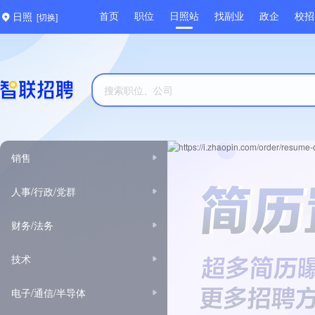
[切换]
首页
职位
日照站
找副业
政企
校招
日照
销售
人事/行政/党群
财务/法务
技术
电子/通信/半导体