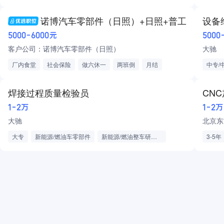
五险
商业保险
高温
诺博汽车零部件（日照）+日照+普工
设备
5000-6000元
5000
客户公司：诺博汽车零部件（日照）
大驰
厂内食堂
社会保险
做六休一
两班倒
月结
中专/
日结
工作轻松
五险一金
商业保险
电工
免费提供工作餐提供住宿
焊接过程质量检验员
CN
1-2万
1-2万
大驰
北京东
大专
新能源/燃油车零部件
新能源/燃油整车研发制造
3-5年
五险
优秀员工奖
有餐补