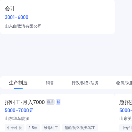
会计
3001-6000
山东白鹭湾有限公司
生产制造
销售
行政/财务/法务
物流/采
招钳工-月入7000
急招
5000-7000元
5000
山东华车能源
山东英
中专/中技
3-5年
维修钳工
船舶/航空/航天/军工
中专/