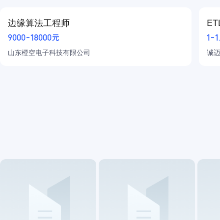
边缘算法工程师
E
物流/仓储/司机
9000-18000元
1-1
汽车
山东橙空电子科技有限公司
诚
普工/技工
生产制造
能源/环保
农/林/牧/渔
医疗健康
教育培训
直播/影视/传媒