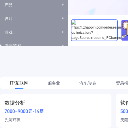
产品
设计
游戏
运营/客服
市场/公关/广告
项目管理
IT/互联网
服务业
汽车/制造
贸易/
高级管理
房地产/建筑
数据分析
软
7000-9000元·14薪
50
金融
先河环保
天
采购/贸易