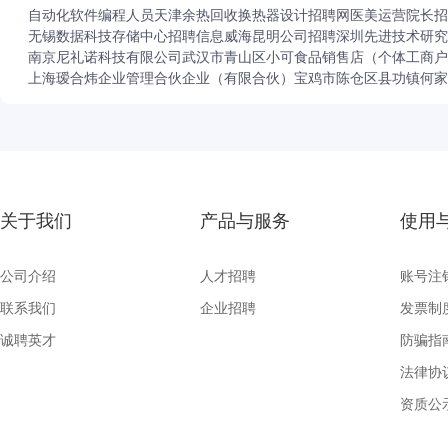
自动化软件编程人员
天津余热回收换热器设计招聘网
医美运营院长招
无锡数据科技存储中心招聘信息
威海昆明公司招聘
深圳先进技术研究
南京尼礼诺科技有限公司
武汉市青山区小可食品销售店（个体工商户
上海瑷合炜企业管理合伙企业（有限合伙）
宝鸡市陈仓区县功镇何家
关于我们
产品与服务
使用
公司介绍
人才招聘
账号注
联系我们
企业招聘
发票制
诚聘英才
防骗指
法律协
资质公