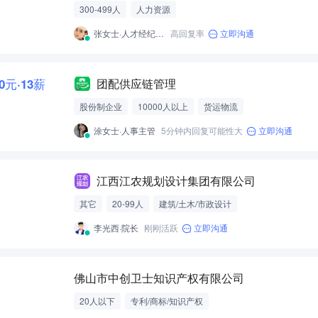
300-499人
人力资源
张女士·人才经纪人-经营性招聘服务
高回复率
立即沟通
00元·13薪
团配供应链管理
股份制企业
10000人以上
货运物流
涂女士·人事主管
5分钟内回复可能性大
立即沟通
江西江农规划设计集团有限公司
其它
20-99人
建筑/土木/市政设计
李光西·院长
刚刚活跃
立即沟通
佛山市中创卫士知识产权有限公司
20人以下
专利/商标/知识产权