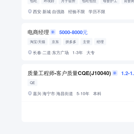
包吃
环境好
月子会所
包吃包住
母婴护工
育婴
月嫂证
西安·新城·自强路
经验不限
学历不限
电商经理
5000-8000元
淘宝/天猫
京东
拼多多
主管
经理
长春·二道·东方广场
1-3年
大专
质量工程师-客户质量CQE(J10040)
1.2-
QE
嘉兴·海宁市·海昌街道
5-10年
本科