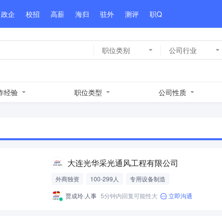
政企
校招
高薪
海归
驻外
测评
职Q
职位类别
公司行业
作经验
职位类型
公司性质
大连光华采光通风工程有限公司
外商独资
100-299人
专用设备制造
贾成玲·人事
5分钟内回复可能性大
立即沟通