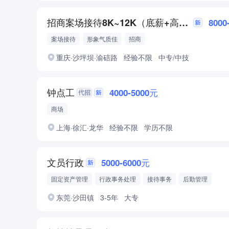
招商案场接待8K~12K（底薪+高额奖金＋五险)
8000
案场接待
形象气质佳
招商
重庆·沙坪坝·渝碚路
经验不限
中专/中技
钟点工
4000-5000元
商场
上海·徐汇·龙华
经验不限
学历不限
文员行政
5000-6000元
固定资产管理
行政事务处理
接待事务
后勤管理
东莞·沙田镇
3-5年
大专