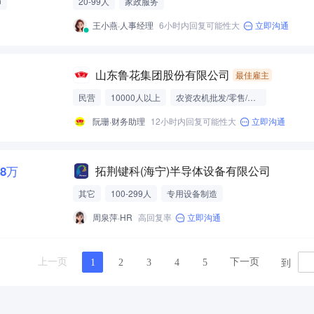
师
20-99人
家政服务
王小燕·人事经理
6小时内回复可能性大
立即沟通
山东鲁花集团股份有限公司
最佳雇主
民营
10000人以上
农资农机批发/零售/贸易
阮珊·财务助理
12小时内回复可能性大
立即沟通
1.8万
拓荆键科(海宁)半导体设备有限公司
其它
100-299人
专用设备制造
周泉萍·HR
高回复率
立即沟通
到
上一页
下一页
1
2
3
4
5