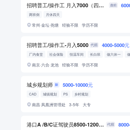
招聘普工/操作工 月入7000（四人间 空调）
600
两班倒
月休四天
常州·金坛·尧塘
经验不限
学历不限
招聘普工/操作工-月入5000
4000-5000元
厂内食堂
社会保险
恒温车间
长白班
做六休一
月结
南京·六合·龙池
经验不限
学历不限
城乡规划师
5000-10000元
CAD
城镇规划
PS
乡村规划
南昌·凤凰洲管理处
3-5年
大专
港口A /B/C证驾驶员8500-12000/五险
8000