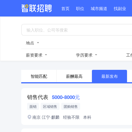
首页
职位
城市频道
找副业
地点
薪资要求
学历要求
工
智能匹配
薪酬最高
最新发布
销售代表
5000-8000元
面销
区域销售
团购销售
南京·江宁·麒麟
经验不限
本科