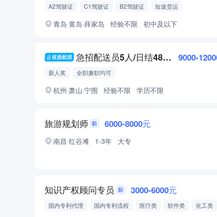
A2驾驶证
C1驾驶证
B2驾驶证
短途货运
青岛·黄岛·薛家岛
经验不限
初中及以下
急招配送员5人/日结480/送仓库就近安排
9000-120
新人奖
全职兼职均可
杭州·萧山·宁围
经验不限
学历不限
旅游规划师
6000-8000元
南昌·红谷滩
1-3年
大专
知识产权顾问专员
3000-6000元
国内专利代理
国内专利流程
医疗类
软件类
化工类