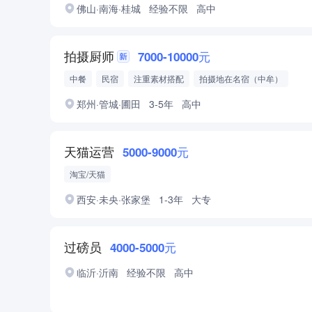
佛山·南海·桂城
经验不限
高中
拍摄厨师
7000-10000元
中餐
民宿
注重素材搭配
拍摄地在名宿（中牟）
郑州·管城·圃田
3-5年
高中
天猫运营
5000-9000元
淘宝/天猫
西安·未央·张家堡
1-3年
大专
过磅员
4000-5000元
临沂·沂南
经验不限
高中