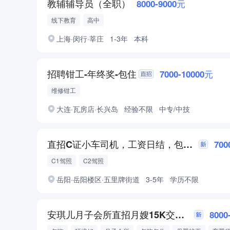
教辅辅导员（全职）
8000-9000元
线下教育
高中
上海·闵行·莘庄
1-3年
本科
招聘钳工-年终奖-包住
7000-10000元
维修钳工
大连·瓦房店·长兴岛
经验不限
中专/中技
直招C证小车司机，工资日结，包吃包住，口碑信誉好，值得信赖
700
C1驾照
C2驾照
岳阳·岳阳楼区·五里牌街道
3-5年
学历不限
安琪儿月子会所直招月嫂15K交社保包吃住
8000