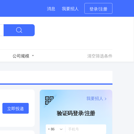
消息
我要招人
登录/注册
公司规模
清空筛选条件
我要招人 >
立即投递
验证码登录/注册
+ 86