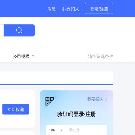
消息
我要招人
登录/注册
公司规模
清空筛选条件
我要招人 >
立即投递
验证码登录/注册
+ 86