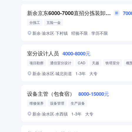
新余京东6000-7000直招分拣装卸员 六险一金
700
分拣工
五险一金
新余·渝水区·下村镇
经验不限
学历不限
室分设计人员
4000-8000元
项目勘察
通信室分设计
CAD
天越
铁塔室分
概
通信工程设计.
新余·渝水区·城北街道
1-3年
大专
设备主管（包食宿）
8000-15000元
维修保养
设备管理
生产设备
新余·渝水区·水西镇
1-3年
大专