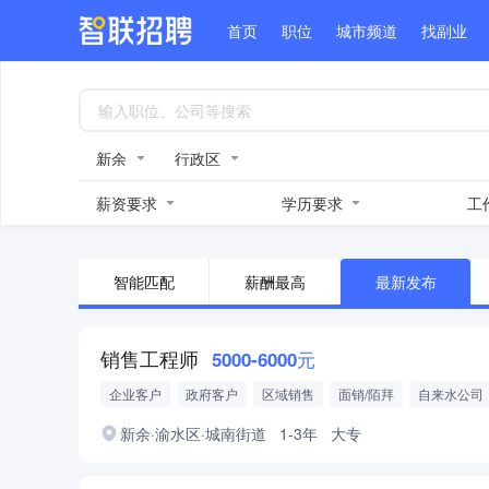
首页
职位
城市频道
找副业
新余
行政区
薪资要求
学历要求
工
智能匹配
薪酬最高
最新发布
销售工程师
5000-6000元
企业客户
政府客户
区域销售
面销/陌拜
自来水公司
消防公司
空调公司
新余·渝水区·城南街道
1-3年
大专