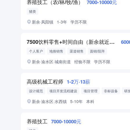
养殖技工（农/林/牧/渔）
7000-10000元
猪类
新余·凤阳镇
1-3年
学历不限
7500饮料零售+时间自由（新余就近安排）
600
个人客户
地推销售
渠道销售
面销/陌拜
新余·渝水区·城南街道
经验不限
学历不限
高级机械工程师
1-2万·13薪
设计规范
项目开发流程建设
项目管理
非标设备
研
SolidWorks
新余·渝水区·水西镇
5-10年
本科
养殖技工
7000-10000元