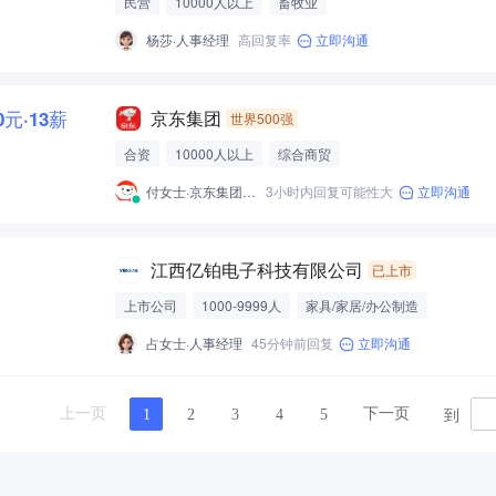
民营
10000人以上
畜牧业
杨莎·人事经理
高回复率
立即沟通
00元·13薪
京东集团
世界500强
合资
10000人以上
综合商贸
付女士·京东集团物流人力资源部招聘专员
3小时内回复可能性大
立即沟通
江西亿铂电子科技有限公司
已上市
上市公司
1000-9999人
家具/家居/办公制造
占女士·人事经理
45分钟前回复
立即沟通
到
上一页
下一页
1
2
3
4
5