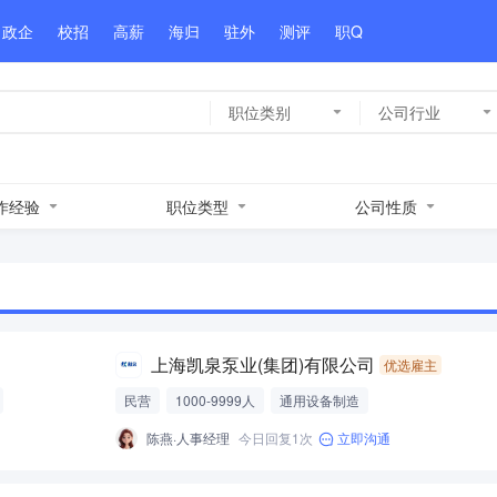
政企
校招
高薪
海归
驻外
测评
职Q
职位类别
公司行业
作经验
职位类型
公司性质
上海凯泉泵业(集团)有限公司
优选雇主
民营
1000-9999人
通用设备制造
陈燕·人事经理
今日回复1次
立即沟通