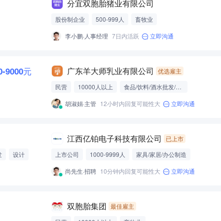
分宜双胞胎猪业有限公司
股份制企业
500-999人
畜牧业
李小鹏·人事经理
7日内活跃
立即沟通
0-9000元
广东羊大师乳业有限公司
优选雇主
民营
10000人以上
食品/饮料/酒水批发/零售/贸易
胡淑娟·主管
12小时内回复可能性大
立即沟通
江西亿铂电子科技有限公司
已上市
发
设计
上市公司
1000-9999人
家具/家居/办公制造
尚先生·招聘
10分钟内回复可能性大
立即沟通
双胞胎集团
最佳雇主