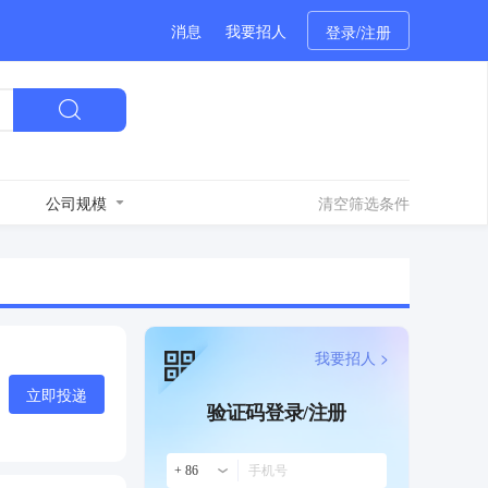
消息
我要招人
登录/注册
公司规模
清空筛选条件
我要招人 >
立即投递
验证码登录/注册
+ 86