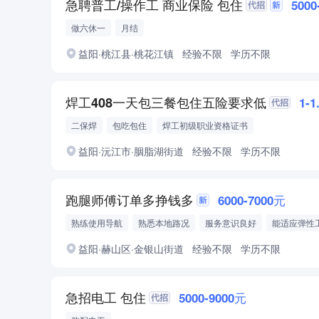
急聘普工/操作工 商业保险 包住
5000
做六休一
月结
益阳·桃江县·桃花江镇
经验不限
学历不限
焊工408一天包三餐包住五险要求低
1-1
二保焊
包吃包住
焊工初级职业资格证书
益阳·沅江市·胭脂湖街道
经验不限
学历不限
跑腿师傅订单多挣钱多
6000-7000元
熟练使用导航
熟悉本地路况
服务意识良好
能适应弹性
责任心强
益阳·赫山区·金银山街道
经验不限
学历不限
急招电工 包住
5000-9000元