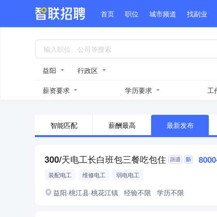
首页
职位
城市频道
找副业
益阳
行政区
薪资要求
学历要求
工
智能匹配
薪酬最高
最新发布
300/天电工长白班包三餐吃包住
800
装配电工
维修电工
弱电电工
益阳·桃江县·桃花江镇
经验不限
学历不限