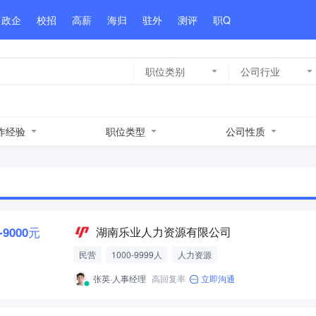
政企
校招
高薪
海归
驻外
测评
职Q
职位类别
公司行业
作经验
职位类型
公司性质
0-9000元
湖南乐业人力资源有限公司
民营
1000-9999人
人力资源
张英·人事经理
高回复率
立即沟通