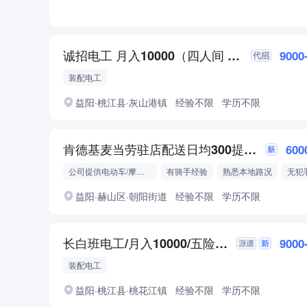
诚招电工 月入10000（四人间 包住）
9000
装配电工
益阳·桃江县·灰山港镇
经验不限
学历不限
肯德基麦当劳驻店配送日均300提供住宿
600
公司提供电动车/摩托车
有骑手经验
熟悉本地路况
无犯
益阳·赫山区·朝阳街道
经验不限
学历不限
长白班电工/月入10000/五险一金/包吃住/4人间宿舍
9000
装配电工
益阳·桃江县·桃花江镇
经验不限
学历不限