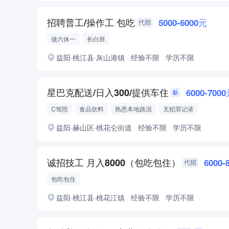
招聘普工/操作工 包吃
5000-6000元
做六休一
长白班
益阳·桃江县·灰山港镇
经验不限
学历不限
星巴克配送/日入300/提供车住
6000-700
C驾照
食品饮料
熟悉本地路况
无犯罪记录
公司提供四轮车（需C级及以上驾照）
适应灵活排班
具备服务沟通能力
益阳·赫山区·桃花仑街道
经验不限
学历不限
抗压能力强
诚招技工 月入8000（包吃包住）
6000-
包吃包住
益阳·桃江县·桃花江镇
经验不限
学历不限