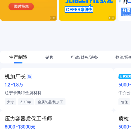
咨询/翻译/法律
生活服务
餐饮
管培生/非企业从业者
生产制造
销售
行政/财务/法务
物流/采
机加厂长
1.2-1.8万
5000
辽宁卡斯特金属材料
中介公
大专
5-10年
金属制品/机加工
包住
日结
年终
压力容器质保工程师
质检
8000-13000元
5000