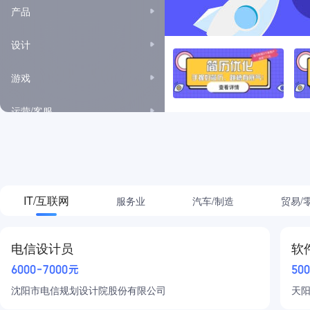
产品
设计
游戏
运营/客服
市场/公关/广告
项目管理
IT/互联网
服务业
汽车/制造
贸易/
高级管理
房地产/建筑
电信设计员
软
6000-7000元
50
金融
沈阳市电信规划设计院股份有限公司
天
采购/贸易