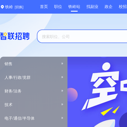
[切换]
首页
职位
铁岭站
找副业
政企
校招
铁岭
销售
人事/行政/党群
财务/法务
技术
电子/通信/半导体