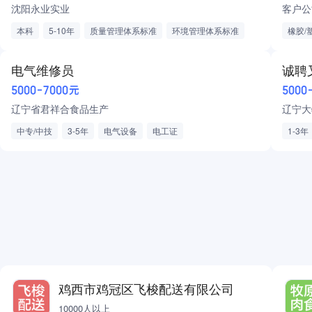
沈阳永业实业
客户公
本科
5-10年
质量管理体系标准
环境管理体系标准
橡胶/
生产质量管理
电子设备制造
通用设备制造
专用设备制造
弹性工作制
五险一金
免费通勤车
电气维修员
节日福利
生日礼品
包吃包住
5000-7000元
5000
辽宁省君祥合食品生产
辽宁大
中专/中技
3-5年
电气设备
电工证
1-3年
工业自动化/机器人
鸡西市鸡冠区飞梭配送有限公司
10000人以上