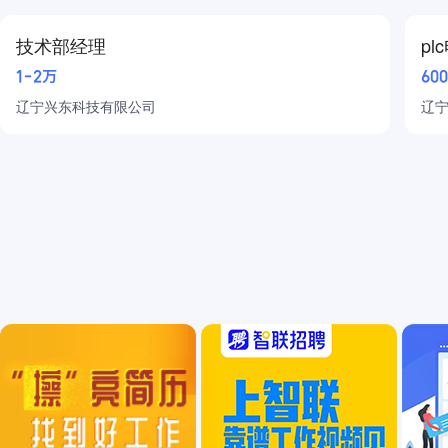
技术部经理
p
物流/仓储/司机
1-2万
60
汽车
辽宁兴东科技有限公司
辽
普工/技工
生产制造
能源/环保
农/林/牧/渔
医疗健康
教育培训
直播/影视/传媒