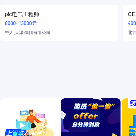
plc电气工程师
C
物流/仓储/司机
8000-13000元
40
汽车
中大(天津)集团有限公司
北
普工/技工
生产制造
能源/环保
农/林/牧/渔
医疗健康
教育培训
直播/影视/传媒