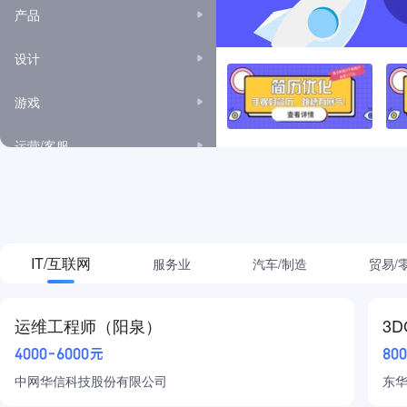
产品
设计
游戏
运营/客服
市场/公关/广告
项目管理
IT/互联网
服务业
汽车/制造
贸易/
高级管理
房地产/建筑
运维工程师（阳泉）
3
4000-6000元
80
金融
中网华信科技股份有限公司
东
采购/贸易