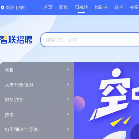
[切换]
首页
职位
阳泉站
找副业
政企
校招
阳泉
销售
人事/行政/党群
财务/法务
技术
电子/通信/半导体