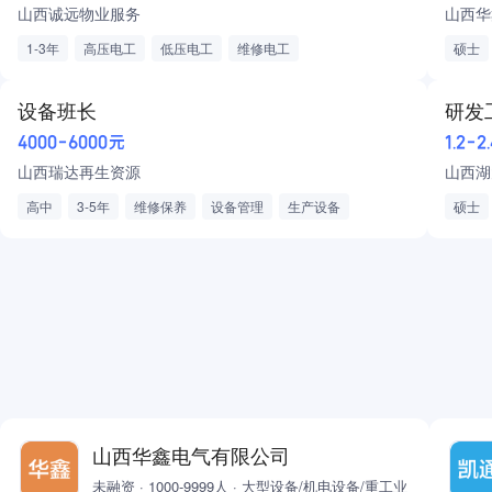
山西诚远物业服务
山西华
1-3年
高压电工
低压电工
维修电工
硕士
特种作业操作证 （高压电工）
特种作业操作证 （低压电工）
物业设施运维
应急维修响应
电气安全管理
弹性工作
设备班长
研发
4000-6000元
1.2-2
山西瑞达再生资源
山西湖
高中
3-5年
维修保养
设备管理
生产设备
硕士
团队管理
故障诊断修复
安全生产监督
五险
五险
加班费
包三餐包住
山西华鑫电气有限公司
未融资 · 1000-9999人 · 大型设备/机电设备/重工业