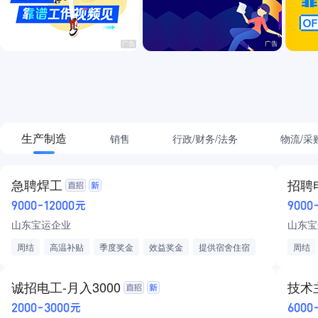
咨询/翻译/法律
生活服务
餐饮
管培生/非企业从业者
生产制造
销售
行政/财务/法务
物流/采
急聘焊工
招聘电
9000-12000元
9000
山东宝运企业
山东宝
周结
高温补贴
季度奖金
效益奖金
提供宿舍住宿
周结
报销路费
诚招电工-月入3000
技术
2000-3000元
6000