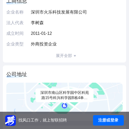
工商信息
特色的“终端+内容+平台+软件”智能家庭影院生态圈，为全世
界的影音娱乐带来革命性体验。
企业名称
深圳市火乐科技发展有限公司
经济实力
法人代表
李树森
火乐科技凭借卓越的研发实力，精湛的做工工艺，良好的性
能体验，近乎完美的品牌口碑，先后获得众多国内国际巨头
成立时间
2011-01-12
VC青睐。
企业类型
外商投资企业
2014年12月获得STAR-VC（黄晓明，李冰冰，任泉）、IDG
资本、达晨创投6000万人民币
展开全部
A轮融资，坚果品牌名声大噪，迅速崛起于国内微投行业；
2015年6月获得松禾资本，时代伯乐，天奇阿米巴联合投资2
公司地址
亿人民币；
2016年3月获得金砖资本，中金前海联合投资6亿人民币，产
品创新加速，公司市值超过25亿，成为中国智能微投行业领
深圳市南山区科学园中区科苑
路15号科兴科学园B栋4单元
导者。
803
2018年10月完成6亿元D轮融资，由阿里巴巴领投，36氪基
金、君盛投资、三泽投资、磐石资本、广发信德、北京东资
注册或登录
找风口工作，就上智联招聘
等跟投。