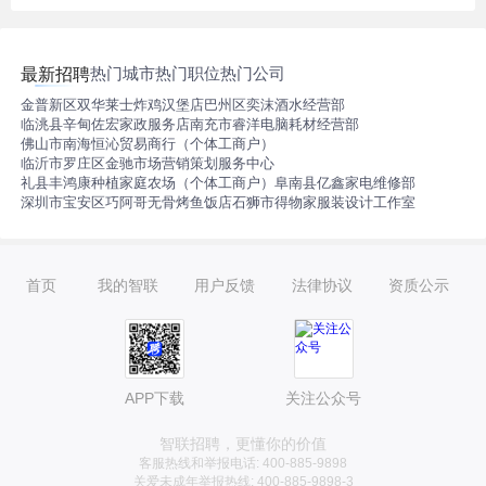
热门城市
热门职位
热门公司
最新招聘
金普新区双华莱士炸鸡汉堡店
巴州区奕沫酒水经营部
临洮县辛甸佐宏家政服务店
南充市睿洋电脑耗材经营部
佛山市南海恒沁贸易商行（个体工商户）
临沂市罗庄区金驰市场营销策划服务中心
礼县丰鸿康种植家庭农场（个体工商户）
阜南县亿鑫家电维修部
深圳市宝安区巧阿哥无骨烤鱼饭店
石狮市得物家服装设计工作室
首页
我的智联
用户反馈
法律协议
资质公示
APP下载
关注公众号
智联招聘，更懂你的价值
客服热线和举报电话: 400-885-9898
关爱未成年举报热线: 400-885-9898-3