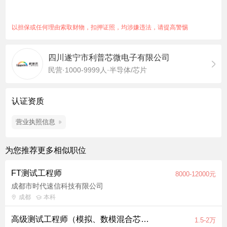
示波器等）； 3. 熟悉LEDD/AC_DC/DC_DC/锂电池保护等电源
管理芯片（任选其一）的基本工作原理的优先； 4．能根据IC需
以担保或任何理由索取财物，扣押证照，均涉嫌违法，请提高警惕
求，独立使用PCB画图软件完成电路原理图、PCB图等绘制和投
板工作的优先； 5. 有自动化测试经历和测试脚本撰写能力和经验
四川遂宁市利普芯微电子有限公司
的优先； 6. 本岗位薪资上限根据资历、技术水平等因素上浮（不
民营·1000-9999人·半导体/芯片
限）。
职位福利：五险一金、弹性工作、员工旅游、节日福利、股票期
权、年底双薪、年终分红
认证资质
营业执照信息
为您推荐更多相似职位
FT测试工程师
8000-12000元
成都市时代速信科技有限公司
成都
本科
高级测试工程师（模拟、数模混合芯片方向）
1.5-2万