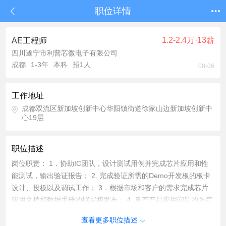
职位详情
1.2-2.4万·13薪
AE工程师
四川遂宁市利普芯微电子有限公司
成都
1-3年
本科
招1人
08-06
工作地址
成都双流区新加坡创新中心华阳镇街道徐家山边新加坡创新中
心19层
职位描述
岗位职责： 1．协助IC团队，设计测试用例并完成芯片应用和性
能测试，输出验证报告； 2. 完成验证所需的Demo开发板的板卡
设计、投板以及调试工作； 3．根据市场和客户的需求完成芯片
应用文档和数据手册的撰写和发布； 4. 量产产品应用问题的跟踪
和解决等。 任职资格： 1．电子类相关专业，211本科以上学
查看更多职位描述
历； 2. 熟练使用各类常用实验室测量仪器（模拟电源、功率计、